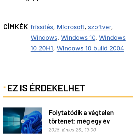
CÍMKÉK
frissítés
,
Microsoft
,
szoftver
,
Windows
,
Windows 10
,
Windows
10 20H1
,
Windows 10 build 2004
EZ IS ÉRDEKELHET
Folytatódik a végtelen
történet: még egy év
haladék a Windows 10-nek
2026. június 26., 13:00