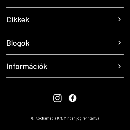
Cikkek
chevron_right
Blogok
chevron_right
Információk
chevron_right
© Kockamédia Kft. Minden jog fenntartva