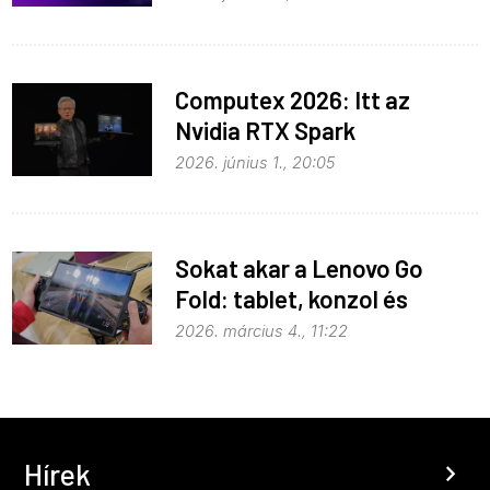
Computex 2026: Itt az
Nvidia RTX Spark
processzor
2026. június 1., 20:05
Sokat akar a Lenovo Go
Fold: tablet, konzol és
notebook egyben
2026. március 4., 11:22
Hírek
chevron_right