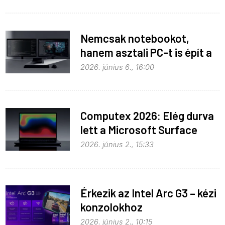
Nemcsak notebookot,
hanem asztali PC-t is épít a
Microsoft az RTX Spark köré
2026. június 6., 16:00
Computex 2026: Elég durva
lett a Microsoft Surface
Laptop Ultra
2026. június 2., 15:33
Érkezik az Intel Arc G3 – kézi
konzolokhoz
2026. június 2., 10:15