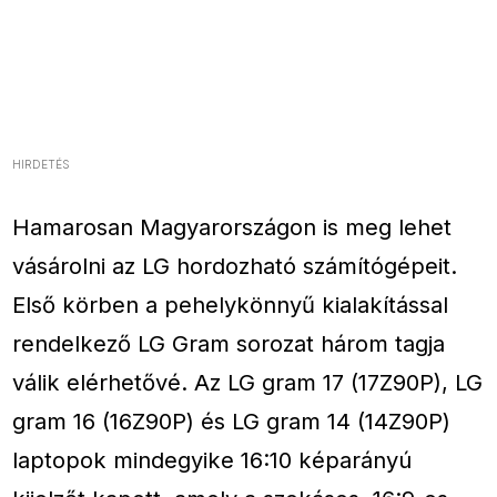
HIRDETÉS
Hamarosan Magyarországon is meg lehet
vásárolni az LG hordozható számítógépeit.
Első körben a pehelykönnyű kialakítással
rendelkező LG Gram sorozat három tagja
válik elérhetővé. Az LG gram 17 (17Z90P), LG
gram 16 (16Z90P) és LG gram 14 (14Z90P)
laptopok mindegyike 16:10 képarányú