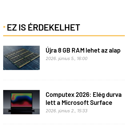
EZ IS ÉRDEKELHET
Újra 8 GB RAM lehet az alap
2026. június 5., 16:00
Computex 2026: Elég durva
lett a Microsoft Surface
Laptop Ultra
2026. június 2., 15:33