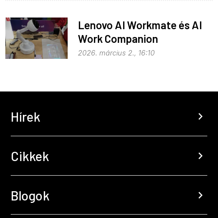
Lenovo AI Workmate és AI
Work Companion
2026. március 2., 16:10
Hírek
chevron_right
Cikkek
chevron_right
Blogok
chevron_right