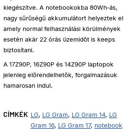
kiegészítve. A notebookokba 80Wh-ás,
nagy sűrűségű akkumulátort helyeztek el
amely normal felhasználási körülmények
esetén akár 22 órás üzemidőt is keeps
biztosítani.
A 17Z90P, 16Z90P és 14Z90P laptopok
jelenleg előrendelhetők, forgalmazásuk
hamarosan indul.
CÍMKÉK
LG
,
LG Gram
,
LG Gram 14
,
LG
Gram 16
,
LG Gram 17
,
notebook