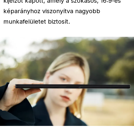
kijelzőt kapott, amely a szokásos, 16:9-es
képarányhoz viszonyítva nagyobb
munkafelületet biztosít.