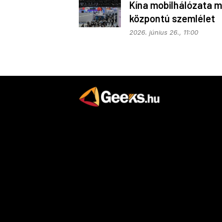
Kína mobilhálózata m
központú szemlélet
alapján fejlődik
2026. június 26., 11:00