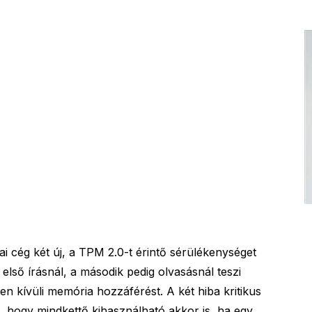
i cég két új, a TPM 2.0-t érintő sérülékenységet
 első írásnál, a második pedig olvasásnál teszi
ten kívüli memória hozzáférést. A két hiba kritikus
, hogy mindkettő kihasználható akkor is, ha egy