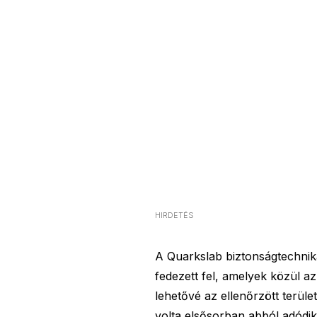
HIRDETÉS
A Quarkslab biztonságtechnika
fedezett fel, amelyek közül az
lehetővé az ellenőrzött terüle
volta elsősorban abból adódik