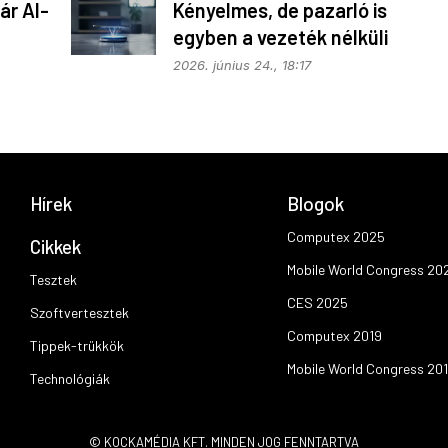
ár AI-
Kényelmes, de pazarló is
egyben a vezeték nélküli
töltés
2026. június 24., 18:17
Hírek
Blogok
Computex 2025
Cikkek
Mobile World Congress 20
Tesztek
CES 2025
Szoftvertesztek
Computex 2019
Tippek-trükkök
Mobile World Congress 20
Technológiák
© KOCKAMÉDIA KFT. MINDEN JOG FENNTARTVA