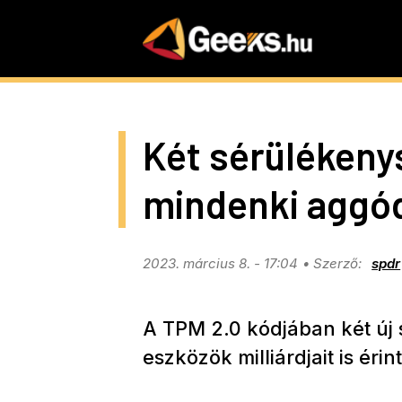
Skip
to
main
content
Két sérülékeny
mindenki aggó
2023. március 8. - 17:04
spdr
A TPM 2.0 kódjában két új 
eszközök milliárdjait is érint