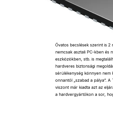
Óvatos becslések szerint is 2 
nemcsak asztali PC-kben és 
eszközökben, stb. is megtalálh
hardveres biztonsági megoldás
sérülékenység könnyen nem ke
onnantól „szabad a pálya”. 
viszont már kiadta azt az eljá
a hardvergyártókon a sor, hog