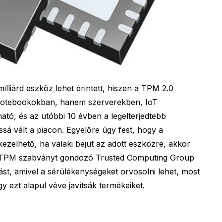
milliárd eszköz lehet érintett, hiszen a TPM 2.0
notebookokban, hanem szerverekben, IoT
ató, és az utóbbi 10 évben a legelterjedtebb
sá vált a piacon. Egyelőre úgy fest, hogy a
zelhető, ha valaki bejut az adott eszközre, akkor
A TPM szabványt gondozó Trusted Computing Group
rást, amivel a sérülékenységeket orvosolni lehet, most
y ezt alapul véve javítsák termékeiket.