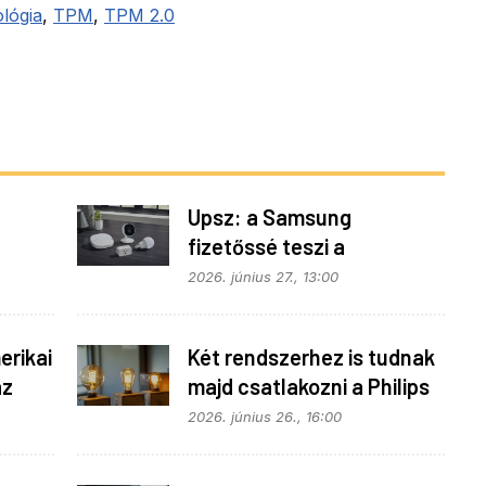
lógia
,
TPM
,
TPM 2.0
Upsz: a Samsung
fizetőssé teszi a
fonok
SmartThings API
2026. június 27., 13:00
hozzáférést
rikai
Két rendszerhez is tudnak
az
majd csatlakozni a Philips
Hue égők
2026. június 26., 16:00