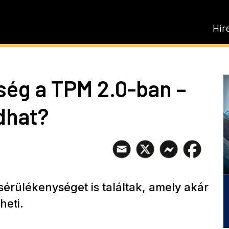
Hír
ség a TPM 2.0-ban –
dhat?
sérülékenységet is találtak, amely akár
heti.