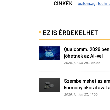
CÍMKÉK
biztonság
,
techno
EZ IS ÉRDEKELHET
Qualcomm: 2029 ben
jöhetnek az AI-vel
telepakolt 6G-s tele
2026. június 28., 09:00
Szembe mehet az ame
kormány akaratával 
Apple
2026. június 27., 11:00