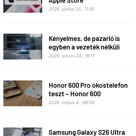
monopolhelyzete ellen
2026. június 25., 11:45
Kényelmes, de pazarló is
egyben a vezeték nélküli
töltés
2026. június 24., 18:17
Honor 600 Pro okostelefon
teszt – Honor 600
kitekintéssel
2026. május 4., 08:00
Samsung Galaxy S26 Ultra