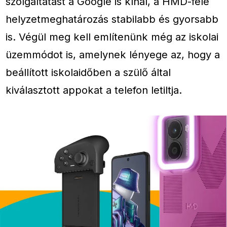
szolgáltatást a Google is kínál, a HMD-féle
helyzetmeghatározás stabilabb és gyorsabb
is. Végül meg kell említenünk még az iskolai
üzemmódot is, amelynek lényege az, hogy a
beállított iskolaidőben a szülő által
kiválasztott appokat a telefon letiltja.