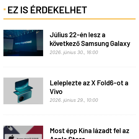
EZ IS ÉRDEKELHET
Július 22-én lesz a
következő Samsung Galaxy
Unpacked – ez várható
2026. június 30., 16:00
Leleplezte az X Fold6-ot a
Vivo
2026. június 29., 10:00
Most épp Kína lázadt fel az
Apple Store