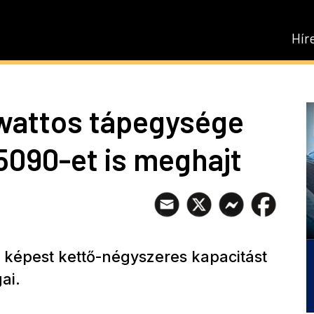
Hír
wattos tápegysége
5090-et is meghajt
 képest kettő-négyszeres kapacitást
ai.