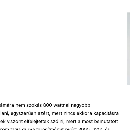
számára nem szokás 800 wattnál nagyobb
nlani, egyszerűen azért, mert nincs ekkora kapacitásra
viszont elfelejtettek szólni, mert a most bemutatott
m tagja durva teljesítményt nyújt: 3000, 2200 és