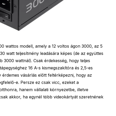
00 wattos modell, amely a 12 voltos ágon 3000, az 5
130 watt teljesítmény leadására képes (de az együttes
b 3000 wattnál). Csak érdekesség, hogy teljes
 tápegységhez 16 A-s kismegszakítóra és 2,5-es
érdemes vásárlás előtt feltérképezni, hogy az
gfelelő-e. Persze ez csak vicc, ezeket a
thonra, hanem vállalati környezetbe, illetve
s csak akkor, ha egynél több videokártyát szeretnének