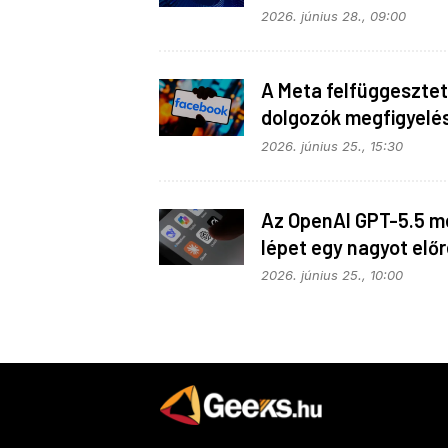
telepakolt 6G-s tele
2026. június 28., 09:00
A Meta felfüggesztet
dolgozók megfigyelé
2026. június 25., 15:30
Az OpenAI GPT-5.5 m
lépet egy nagyot előr
2026. június 25., 10:00