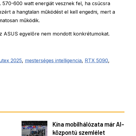
 570-600 watt energiát vesznek fel, ha csúcsra
zért a hangtalan működést el kell engedni, mert a
amatosan működik.
 az ASUS egyelőre nem mondott konkrétumokat.
tex 2025
,
mesterséges intelligencia
,
RTX 5090
,
Kína mobilhálózata már AI-
központú szemlélet