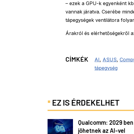
– ezek a GPU-k egyenként kb.
vannak járatva. Cserébe minde
tápegységek ventilátora foly
Árakról és elérhetőségekről
CÍMKÉK
AI
,
ASUS
,
Compu
tápegység
EZ IS ÉRDEKELHET
Qualcomm: 2029 ben
jöhetnek az AI-vel