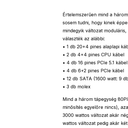
Értelemszerűen mind a három 
sosem tudni, hogy kinek éppe
mindegyik változat moduláris,
választék az alábbi:
• 1 db 20+4 pines alaplapi ká
• 2 db 4+4 pines CPU kábel
• 4 db 16 pines PCIe 5.1 kábel
• 4 db 6+2 pines PCIe kábel
• 12 db SATA (1600 watt: 9 d
• 3 db molex
Mind a három tápegység 80Plu
minősítés egyelőre nincs), az
3000 wattos változat akár né
wattos változat pedig akár két