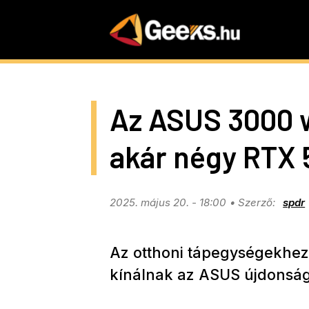
Skip
to
main
content
Az ASUS 3000 
akár négy RTX 
2025. május 20. - 18:00
spdr
Az otthoni tápegységekhez
kínálnak az ASUS újdonság