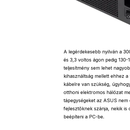
A legérdekesebb nyilván a 30
és 3,3 voltos ágon pedig 130-
teljesítmény sem lehet nagyob
kihasználtság mellett ehhez a
kábelre van szükség, úgyhogy 
otthoni elektromos hálózat me
tápegységeket az ASUS nem ot
fejlesztőknek szánja, nekik i
beépíteni a PC-be.