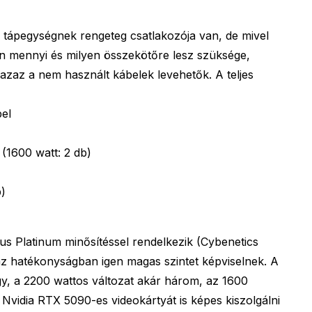
tápegységnek rengeteg csatlakozója van, de mivel
n mennyi és milyen összekötőre lesz szüksége,
 azaz a nem használt kábelek levehetők. A teljes
bel
 (1600 watt: 2 db)
b)
s Platinum minősítéssel rendelkezik (Cybenetics
az hatékonyságban igen magas szintet képviselnek. A
gy, a 2200 wattos változat akár három, az 1600
 Nvidia RTX 5090-es videokártyát is képes kiszolgálni