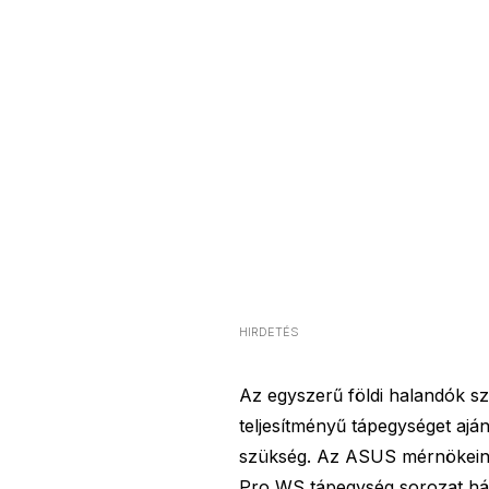
HIRDETÉS
Az egyszerű földi halandók 
teljesítményű tápegységet ajá
szükség. Az ASUS mérnökeinek 
Pro WS tápegység sorozat háro