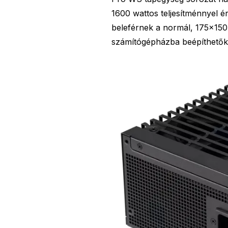
1600 wattos teljesítménnyel é
beleférnek a normál, 175×150
számítógépházba beépíthetők