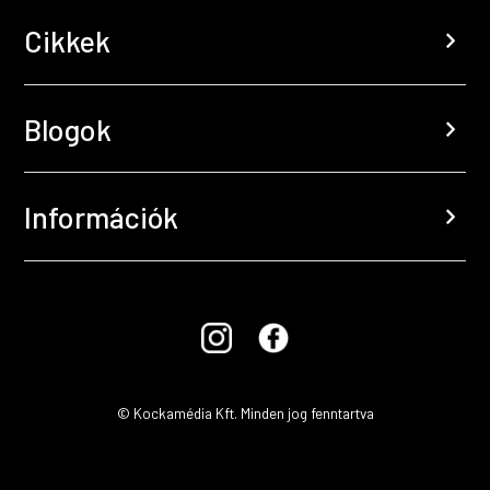
Cikkek
chevron_right
Blogok
chevron_right
Információk
chevron_right
© Kockamédia Kft. Minden jog fenntartva