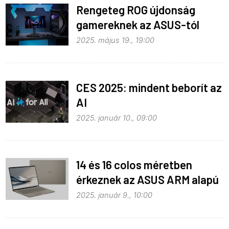
Rengeteg ROG újdonság
gamereknek az ASUS-tól
2025. május 19., 19:00
CES 2025: mindent beborít az
AI
2025. január 10., 09:00
14 és 16 colos méretben
érkeznek az ASUS ARM alapú
notebookjai
2025. január 9., 10:00