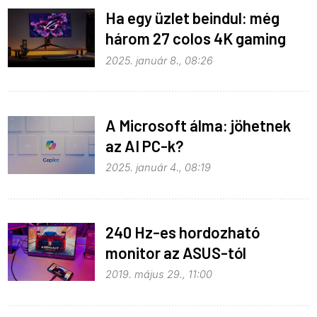
Ha egy üzlet beindul: még
három 27 colos 4K gaming
OLED monitor érkezett
2025. január 8., 08:26
A Microsoft álma: jöhetnek
az AI PC-k?
2025. január 4., 08:19
240 Hz-es hordozható
monitor az ASUS-tól
2019. május 29., 11:00