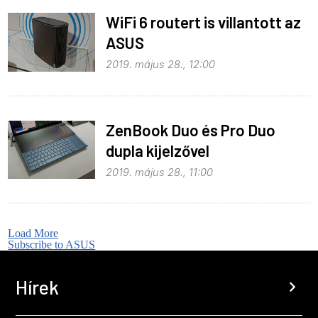
WiFi 6 routert is villantott az
ASUS
2019. május 28., 12:00
ZenBook Duo és Pro Duo
dupla kijelzővel
2019. május 28., 11:00
Load More
Subscribe to ASUS
Hírek
chevron_right