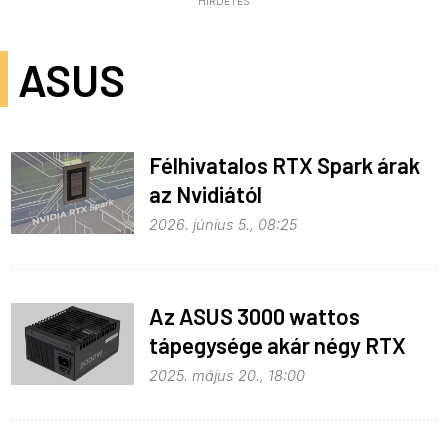
HIRDETÉS
ASUS
Félhivatalos RTX Spark árak
az Nvidiától
2026. június 5., 08:25
Az ASUS 3000 wattos
tápegysége akár négy RTX
5090-et is meghajt
2025. május 20., 18:00