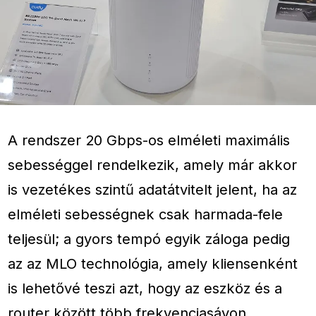
A rendszer 20 Gbps-os elméleti maximális
sebességgel rendelkezik, amely már akkor
is vezetékes szintű adatátvitelt jelent, ha az
elméleti sebességnek csak harmada-fele
teljesül; a gyors tempó egyik záloga pedig
az az MLO technológia, amely kliensenként
is lehetővé teszi azt, hogy az eszköz és a
router között több frekvenciasávon