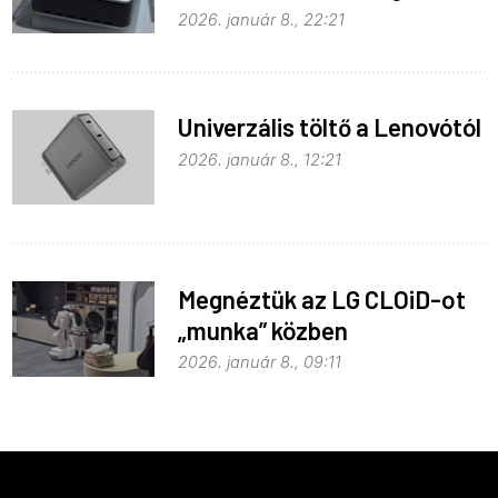
2026. január 8., 22:21
Univerzális töltő a Lenovótól
2026. január 8., 12:21
Megnéztük az LG CLOiD-ot
„munka” közben
2026. január 8., 09:11