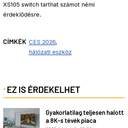
XS105 switch tarthat számot némi
érdeklődésre.
CÍMKÉK
CES 2026
,
hálózati eszköz
EZ IS ÉRDEKELHET
Gyakorlatilag teljesen halott
a 8K-s tévék piaca