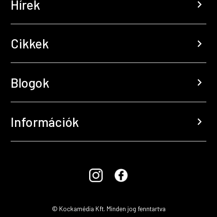
Hírek
chevron_right
Cikkek
chevron_right
Blogok
chevron_right
Információk
chevron_right
© Kockamédia Kft. Minden jog fenntartva