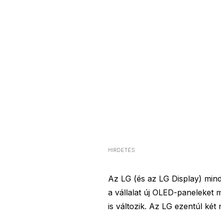
HIRDETÉS
Az LG (és az LG Display) mind
a vállalat új OLED-paneleket 
is változik. Az LG ezentúl ké