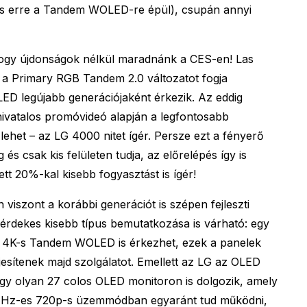
is erre a Tandem WOLED-re épül), csupán annyi
hogy újdonságok nélkül maradnánk a CES-en! Las
t a Primary RGB Tandem 2.0 változatot fogja
D legújabb generációjaként érkezik. Az eddig
 hivatalos promóvideó alapján a legfontosabb
lehet – az LG 4000 nitet ígér. Persze ezt a fényerő
g és csak kis felületen tudja, az előrelépés így is
tt 20%-kal kisebb fogyasztást is ígér!
viszont a korábbi generációt is szépen fejleszti
érdekes kisebb típus bemutatkozása is várható: egy
s 4K-s Tandem WOLED is érkezhet, ezek a panelek
esítenek majd szolgálatot. Emellett az LG az OLED
egy olyan 27 colos OLED monitoron is dolgozik, amely
 Hz-es 720p-s üzemmódban egyaránt tud működni,