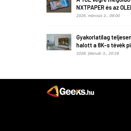
NXTPAPER és az OLE
házasítását
2026. március 2., 09:00
Gyakorlatilag teljese
halott a 8K-s tévék p
2026. február 3., 20:29