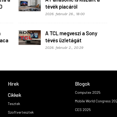
D
tévék piacáról
2026. február 26., 18:00
n
A TCL megveszi a Sony
iaca
tévés üzletágát
2026. február 2., 20:29
Hírek
Blogok
Computex 2025
Cikkek
Mobile World Congress 20
Tesztek
CES 2025
Szoftvertesztek