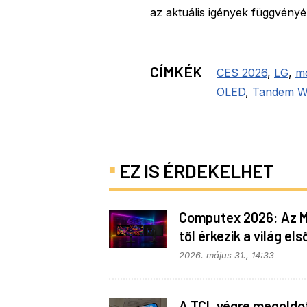
az aktuális igények függvény
CÍMKÉK
CES 2026
,
LG
,
mo
OLED
,
Tandem 
EZ IS ÉRDEKELHET
Computex 2026: Az M
től érkezik a világ els
triple mode monitora
2026. május 31., 14:33
A TCL végre megoldo