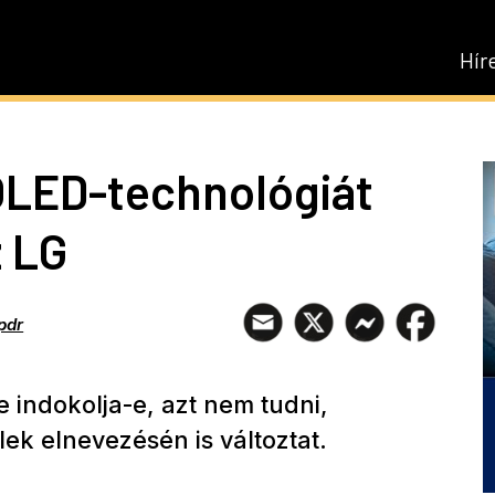
Hír
OLED-technológiát
z LG
pdr
 indokolja-e, azt nem tudni,
ek elnevezésén is változtat.