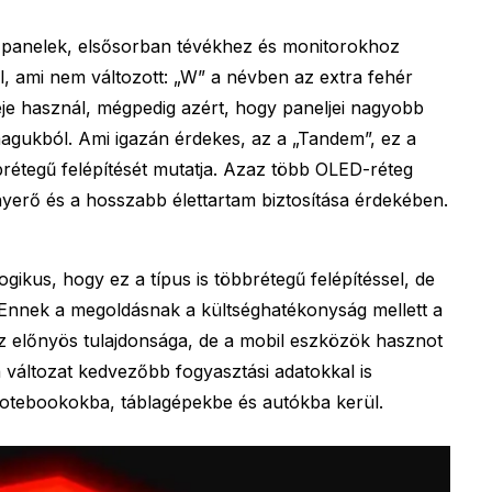
 panelek, elsősorban tévékhez és monitorokhoz
l, ami nem változott: „W” a névben az extra fehér
ideje használ, mégpedig azért, hogy paneljei nagyobb
magukból. Ami igazán érdekes, az a „Tandem”, ez a
rétegű felépítését mutatja. Azaz több OLED-réteg
yerő és a hosszabb élettartam biztosítása érdekében.
gikus, hogy ez a típus is többrétegű felépítéssel, de
. Ennek a megoldásnak a kültséghatékonyság mellett a
az előnyös tulajdonsága, de a mobil eszközök hasznot
 változat kedvezőbb fogyasztási adatokkal is
 notebookokba, táblagépekbe és autókba kerül.