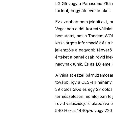
LG G5 vagy a Panasonic Z95 
történt, hogy átnevezte őket.
Ez azonban nem jelenti azt, 
Vegasban a dél-koreai vállala
bemutatni, ami a Tandem WOLE
kiszivárgott információk és a
jellemzője a nagyobb fényerő 
értéket a panel csak rövid idei
nagynak tűnik. És az LG emelle
A vállalat ezzel párhuzamosan 
tovább, így a CES-en néhány 
39 colos 5K-s és egy 27 colo
természetesen monitorban telj
rövid válaszidejére alapozva 
540 Hz-es 1440p-s vagy 720