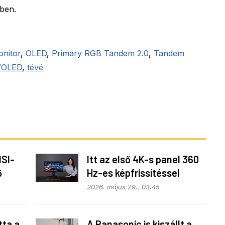
ében.
nitor
,
OLED
,
Primary RGB Tandem 2.0
,
Tandem
WOLED
,
tévé
SI-
Itt az első 4K-s panel 360
ő
Hz-es képfrissítéssel
2026. május 29., 03:45
tta a
A Panasonic is kiszállt a