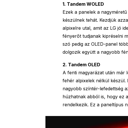
1. Tandem WOLED
Ezek a panelek a nagyméretű
készülnek tehát. Kezdjük azza
alpixelre utal, amit az LG jó 
fényerőt tudjanak kipréselni 
szó pedig az OLED-panel több
dolgozik együtt a nagyobb fén
2. Tandem OLED
A fenti magyarázat után már lo
fehér alpixelek nélkül készül
nagyobb színtér-lefedettség 
húzhatnak abból is, hogy ez a
rendelkezik. Ez a paneltípus