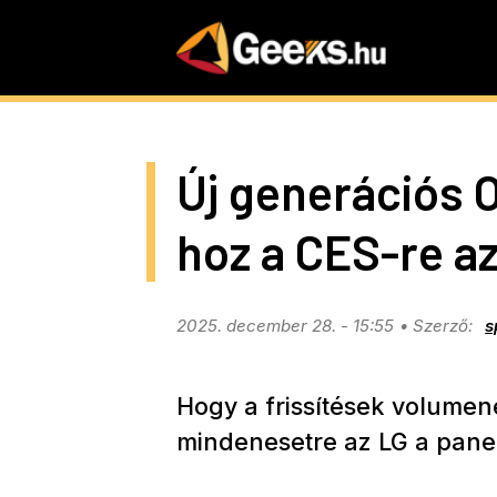
Skip
to
main
content
Új generációs 
hoz a CES-re a
2025. december 28. - 15:55
s
Hogy a frissítések volumene
mindenesetre az LG a panel