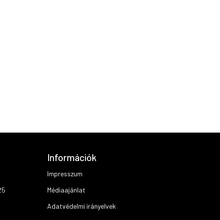
Információk
Impresszum
25
Médiaajánlat
Adatvédelmi irányelvek