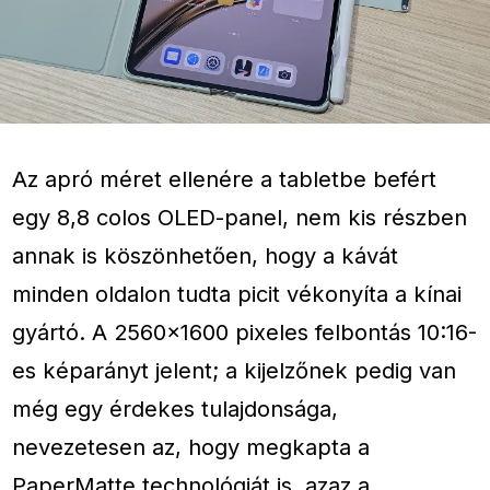
Az apró méret ellenére a tabletbe befért
egy 8,8 colos OLED-panel, nem kis részben
annak is köszönhetően, hogy a kávát
minden oldalon tudta picit vékonyíta a kínai
gyártó. A 2560×1600 pixeles felbontás 10:16-
es képarányt jelent; a kijelzőnek pedig van
még egy érdekes tulajdonsága,
nevezetesen az, hogy megkapta a
PaperMatte technológiát is, azaz a