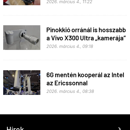
notebook egyben
2026. március 4., 11:22
Pinokkió orránál is hosszabb
a Vivo X300 Ultra „kamerája”
2026. március 4., 09:18
6G mentén kooperál az Intel
az Ericssonnal
2026. március 4., 08:38
Hírek
chevron_right