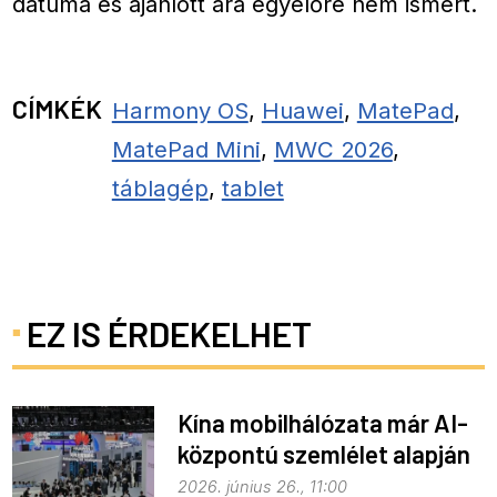
dátuma és ajánlott ára egyelőre nem ismert.
CÍMKÉK
Harmony OS
,
Huawei
,
MatePad
,
MatePad Mini
,
MWC 2026
,
táblagép
,
tablet
EZ IS ÉRDEKELHET
Kína mobilhálózata már AI-
központú szemlélet alapján
fejlődik
2026. június 26., 11:00