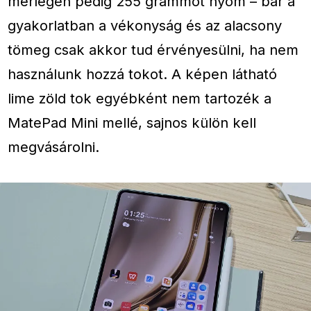
mérlegen pedig 255 grammot nyom – bár a
gyakorlatban a vékonyság és az alacsony
tömeg csak akkor tud érvényesülni, ha nem
használunk hozzá tokot. A képen látható
lime zöld tok egyébként nem tartozék a
MatePad Mini mellé, sajnos külön kell
megvásárolni.