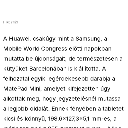
HIRDETÉS
A Huawei, csakúgy mint a Samsung, a
Mobile World Congress előtti napokban
mutatta be újdonságait, de természetesen a
kütyüket Barcelonában is kiállította. A
felhozatal egyik legérdekesebb darabja a
MatePad Mini, amelyet kifejezetten úgy
alkottak meg, hogy jegyzetelésnél mutassa
a legjobb oldalát. Ennek fényében a tabletet
kicsi és könnyű, 198,6×127,3×5,1 mm-es, a