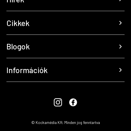
Cikkek
chevron_right
Blogok
chevron_right
Információk
chevron_right
© Kockamédia Kft. Minden jog fenntartva