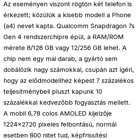
Az eseményen viszont rögtön két telefon is
érkezett; közülük a kisebb modell a Phone
(a4) nevet kapta. Qualcomm Snapdragon 7s
Gen 4 rendszerchipre épül, a RAM/ROM
mérete 8/128 GB vagy 12/256 GB lehet. A
chip nem egy mai darab, a gyártó sem
dobálózik nagy számokkal, csupán azt ígéri,
hogy az elődmodellhez képest 7 százalékos
teljesítménybeli pluszt kapunk 10
százalékkal kedvezőbb fogyasztás mellett.
A mobil 6,78 colos AMOLED kijelzője
1224×2720 pixeles felbontású, normál
esetben 800 nitet tud, képfrissítési