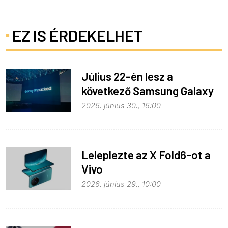
EZ IS ÉRDEKELHET
Július 22-én lesz a
következő Samsung Galaxy
Unpacked – ez várható
2026. június 30., 16:00
Leleplezte az X Fold6-ot a
Vivo
2026. június 29., 10:00