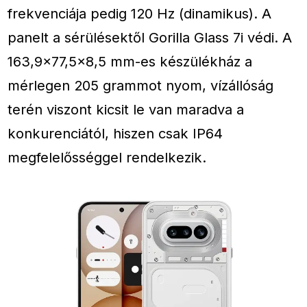
frekvenciája pedig 120 Hz (dinamikus). A
panelt a sérülésektől Gorilla Glass 7i védi. A
163,9×77,5×8,5 mm-es készülékház a
mérlegen 205 grammot nyom, vízállóság
terén viszont kicsit le van maradva a
konkurenciától, hiszen csak IP64
megfelelősséggel rendelkezik.