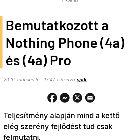
HIRDETÉS
Bemutatkozott a
Nothing Phone (4a)
és (4a) Pro
2026. március 5. - 17:47
spdr
Teljesítmény alapján mind a kettő
elég szerény fejlődést tud csak
felmutatni.