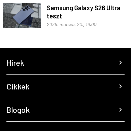
Samsung Galaxy S26 Ultra
teszt
2026. március 20., 16:00
Hírek
chevron_right
Cikkek
chevron_right
Blogok
chevron_right