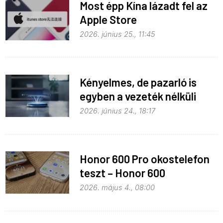
Most épp Kína lázadt fel az
Apple Store
monopolhelyzete ellen
2026. június 25., 11:45
Kényelmes, de pazarló is
egyben a vezeték nélküli
töltés
2026. június 24., 18:17
Honor 600 Pro okostelefon
teszt – Honor 600
kitekintéssel
2026. május 4., 08:00