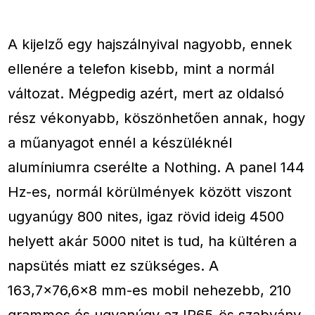
A kijelző egy hajszálnyival nagyobb, ennek
ellenére a telefon kisebb, mint a normál
változat. Mégpedig azért, mert az oldalsó
rész vékonyabb, köszönhetően annak, hogy
a műanyagot ennél a készüléknél
alumíniumra cserélte a Nothing. A panel 144
Hz-es, normál körülmények között viszont
ugyanúgy 800 nites, igaz rövid ideig 4500
helyett akár 5000 nitet is tud, ha kültéren a
napsütés miatt ez szükséges. A
163,7×76,6×8 mm-es mobil nehezebb, 210
grammos és ugyanúgy az IP65-ös szabvány