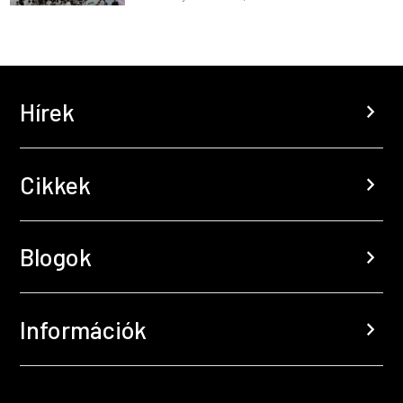
Hírek
chevron_right
Cikkek
chevron_right
Blogok
chevron_right
Információk
chevron_right