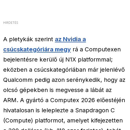
HIRDETÉS
A pletykák szerint
az Nvidia a
csúcskategóriára megy
rá a Computexen
bejelentésre kerülő új N1X platformmal;
eközben a csúcskategóriában már jelenlévő
Qualcomm pedig azon serénykedik, hogy az
olcsó gépekben is megvesse a lábát az
ARM. A gyártó a Computex 2026 előestéjén
hivatalosan is leleplezte a Snapdragon C
(Compute) platformot, amelyet kifejezetten