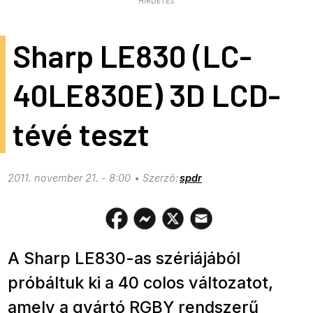
HIRDETÉS
Sharp LE830 (LC-
40LE830E) 3D LCD-
tévé teszt
2011. november 21. - 8:00
spdr
A Sharp LE830-as szériájából
próbáltuk ki a 40 colos változatot,
amely a gyártó RGBY rendszerű