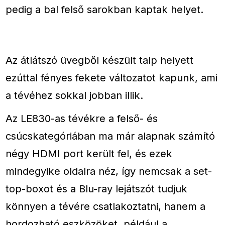
pedig a bal felső sarokban kaptak helyet.
Az átlátszó üvegből készült talp helyett
ezúttal fényes fekete változatot kapunk, ami
a tévéhez sokkal jobban illik.
Az LE830-as tévékre a felső- és
csúcskategóriában ma már alapnak számító
négy HDMI port került fel, és ezek
mindegyike oldalra néz, így nemcsak a set-
top-boxot és a Blu-ray lejátszót tudjuk
könnyen a tévére csatlakoztatni, hanem a
hordozható eszközöket, például a