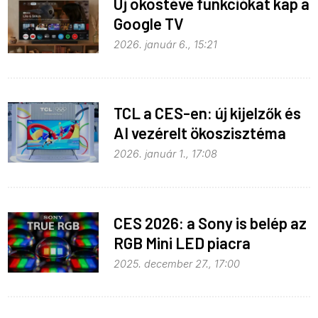
Új okostévé funkciókat kap a
Google TV
2026. január 6., 15:21
TCL a CES-en: új kijelzők és
AI vezérelt ökoszisztéma
2026. január 1., 17:08
CES 2026: a Sony is belép az
RGB Mini LED piacra
2025. december 27., 17:00