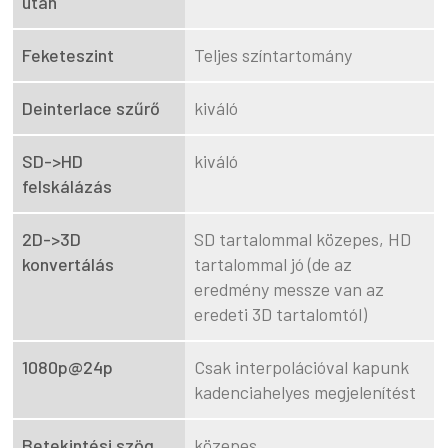
után
Feketeszint
Teljes színtartomány
Deinterlace szűrő
kiváló
SD->HD
kiváló
felskálázás
2D->3D
SD tartalommal közepes, HD
konvertálás
tartalommal jó (de az
eredmény messze van az
eredeti 3D tartalomtól)
1080p@24p
Csak interpolációval kapunk
kadenciahelyes megjelenítést
Betekintési szög
közepes