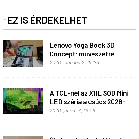
EZ IS ÉRDEKELHET
Lenovo Yoga Book 3D
Concept: művészetre
fejlesztve
2026. március 2., 15:35
A TCL-nél az X11L SQD Mini
LED széria a csúcs 2026-
ban
2026. január 7., 18:06