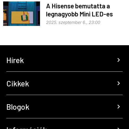
A Hisense bemutatta a
legnagyobb Mini LED-es
tévét
2025. szeptember 6., 23:00
Hírek
chevron_right
Cikkek
chevron_right
Blogok
chevron_right