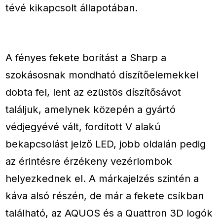
tévé kikapcsolt állapotában.
A fényes fekete borítást a Sharp a
szokásosnak mondható díszítőelemekkel
dobta fel, lent az ezüstös díszítősávot
találjuk, amelynek közepén a gyártó
védjegyévé vált, fordított V alakú
bekapcsolást jelző LED, jobb oldalán pedig
az érintésre érzékeny vezérlombok
helyezkednek el. A márkajelzés szintén a
káva alsó részén, de már a fekete csíkban
található, az AQUOS és a Quattron 3D logók