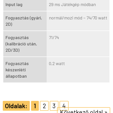
Input lag
29 ms Játékgép módban
Fogyasztás (gyári,
normál/mozi mód – 74/70 watt
2D)
Fogyasztás
71/74
(kalibráció után,
2D/3D)
Fogyasztás
0,2 watt
készenléti
állapotban
1
2
3
4
Következő oldal »