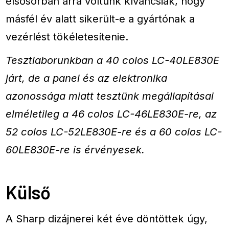
elsősorban arra voltunk kíváncsiak, hogy
másfél év alatt sikerült-e a gyártónak a
vezérlést tökéletesítenie.
Tesztlaborunkban a 40 colos LC-40LE830E
járt, de a panel és az elektronika
azonossága miatt tesztünk megállapításai
elméletileg a 46 colos LC-46LE830E-re, az
52 colos LC-52LE830E-re és a 60 colos LC-
60LE830E-re is érvényesek.
Külső
A Sharp dizájnerei két éve döntöttek úgy,