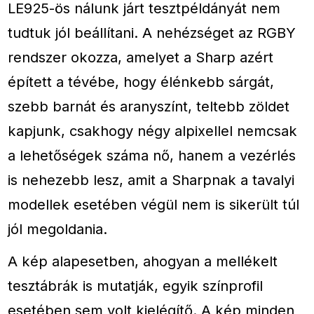
LE925-ös nálunk járt tesztpéldányát nem
tudtuk jól beállítani. A nehézséget az RGBY
rendszer okozza, amelyet a Sharp azért
épített a tévébe, hogy élénkebb sárgát,
szebb barnát és aranyszínt, teltebb zöldet
kapjunk, csakhogy négy alpixellel nemcsak
a lehetőségek száma nő, hanem a vezérlés
is nehezebb lesz, amit a Sharpnak a tavalyi
modellek esetében végül nem is sikerült túl
jól megoldania.
A kép alapesetben, ahogyan a mellékelt
tesztábrák is mutatják, egyik színprofil
esetében sem volt kielégítő. A kép minden