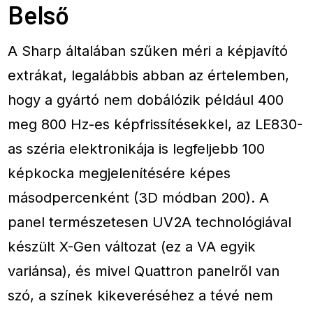
Belső
A Sharp általában szűken méri a képjavító
extrákat, legalábbis abban az értelemben,
hogy a gyártó nem dobálózik például 400
meg 800 Hz-es képfrissítésekkel, az LE830-
as széria elektronikája is legfeljebb 100
képkocka megjelenítésére képes
másodpercenként (3D módban 200). A
panel természetesen UV
2
A technológiával
készült X-Gen változat (ez a VA egyik
variánsa), és mivel Quattron panelről van
szó, a színek kikeveréséhez a tévé nem