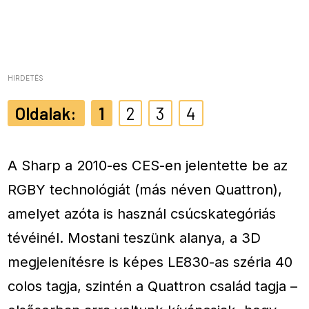
HIRDETÉS
1
2
3
4
A Sharp a 2010-es CES-en jelentette be az
RGBY technológiát (más néven Quattron),
amelyet azóta is használ csúcskategóriás
tévéinél. Mostani teszünk alanya, a 3D
megjelenítésre is képes LE830-as széria 40
colos tagja, szintén a Quattron család tagja –