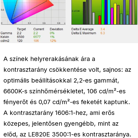
A színek helyrerakásának ára a
kontrasztarány csökkentése volt, sajnos: az
optimális beállításokkal 2,2-es gammát,
6600K-s színhőmérsékletet, 106 cd/m²-es
fényerőt és 0,07 cd/m²-es feketét kaptunk.
A kontrasztarány 1606:1-hez, ami erős
közepes, jelentősen gyengébb, mint az
előd, az LE820E 3500:1-es kontrasztaránya.