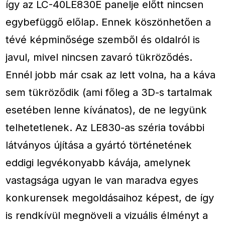
így az LC-40LE830E panelje előtt nincsen
egybefüggő előlap. Ennek köszönhetően a
tévé képminősége szemből és oldalról is
javul, mivel nincsen zavaró tükröződés.
Ennél jobb már csak az lett volna, ha a káva
sem tükröződik (ami főleg a 3D-s tartalmak
esetében lenne kívánatos), de ne legyünk
telhetetlenek. Az LE830-as széria további
látványos újítása a gyártó történetének
eddigi legvékonyabb kávája, amelynek
vastagsága ugyan le van maradva egyes
konkurensek megoldásaihoz képest, de így
is rendkívül megnöveli a vizuális élményt a