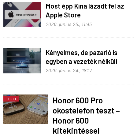
Most épp Kína lázadt fel az
Apple Store
monopolhelyzete ellen
2026. június 25., 11:45
Kényelmes, de pazarló is
egyben a vezeték nélküli
töltés
2026. június 24., 18:17
Honor 600 Pro
TESZT
okostelefon teszt –
Honor 600
kitekintéssel