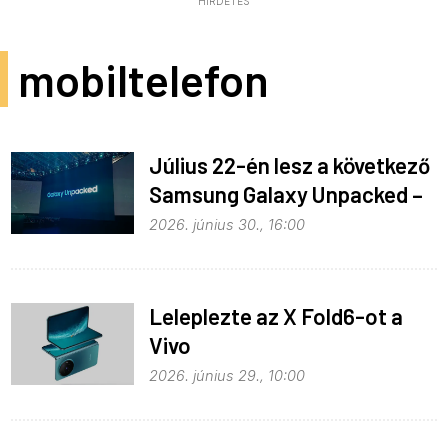
HIRDETÉS
mobiltelefon
Július 22-én lesz a következő
Samsung Galaxy Unpacked –
ez várható
2026. június 30., 16:00
Leleplezte az X Fold6-ot a
Vivo
2026. június 29., 10:00