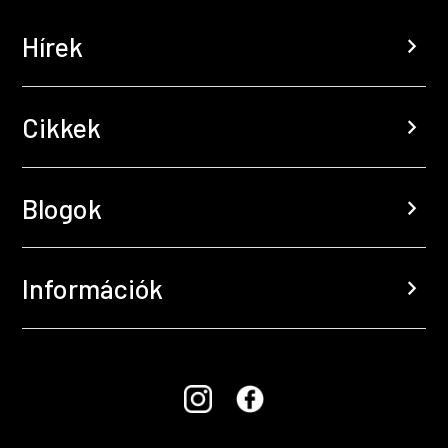
Hírek
chevron_right
Cikkek
chevron_right
Blogok
chevron_right
Információk
chevron_right