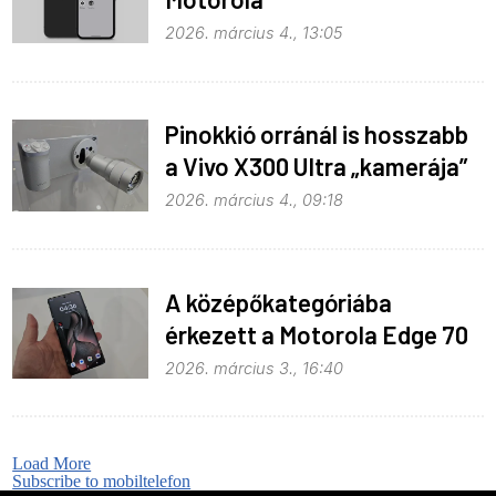
2026. március 4., 13:05
Pinokkió orránál is hosszabb
a Vivo X300 Ultra „kamerája”
2026. március 4., 09:18
A középőkategóriába
érkezett a Motorola Edge 70
Fusion
2026. március 3., 16:40
Load More
Subscribe to mobiltelefon