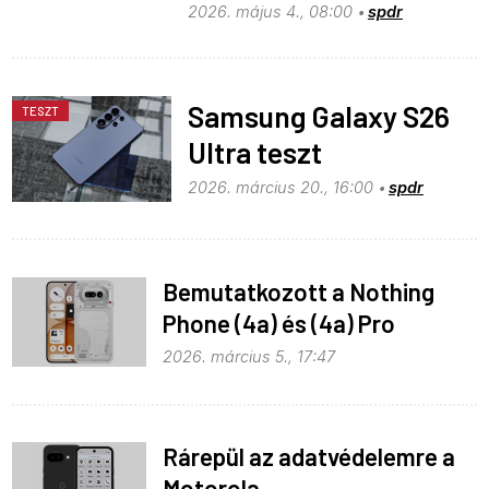
2026. május 4., 08:00
spdr
Samsung Galaxy S26
TESZT
Ultra teszt
2026. március 20., 16:00
spdr
Bemutatkozott a Nothing
Phone (4a) és (4a) Pro
2026. március 5., 17:47
Rárepül az adatvédelemre a
Motorola