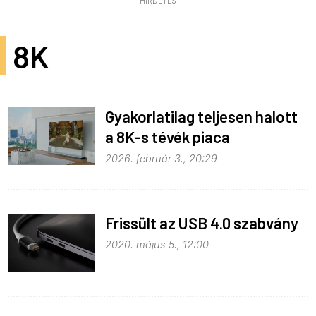
HIRDETÉS
8K
Gyakorlatilag teljesen halott
a 8K-s tévék piaca
2026. február 3., 20:29
Frissült az USB 4.0 szabvány
2020. május 5., 12:00