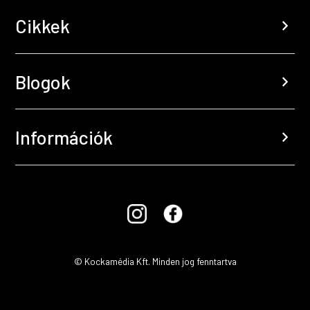
Cikkek
chevron_right
Blogok
chevron_right
Információk
chevron_right
© Kockamédia Kft. Minden jog fenntartva