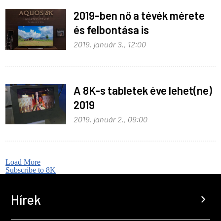
2019-ben nő a tévék mérete
és felbontása is
2019. január 3., 12:00
A 8K-s tabletek éve lehet(ne)
2019
2019. január 2., 09:00
Load More
Subscribe to 8K
Hírek
chevron_right