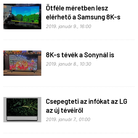
Ötféle méretben lesz
elérhető a Samsung 8K-s
tévéje
2019. január 9., 16:00
8K-s tévék a Sonynál is
2019. január 8., 10:30
Csepegteti az infókat az LG
az új tévéiről
2019. január 7., 01:00