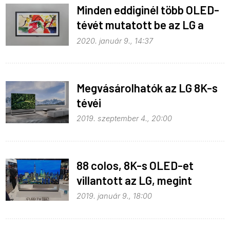
Minden eddiginél több OLED-
tévét mutatott be az LG a
CES-en
2020. január 9., 14:37
Megvásárolhatók az LG 8K-s
tévéi
2019. szeptember 4., 20:00
88 colos, 8K-s OLED-et
villantott az LG, megint
2019. január 9., 18:00