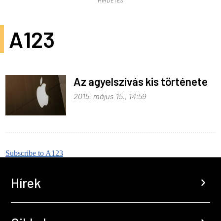
HIRDETÉS
A123
Az agyelszívás kis története
2015. május 15., 14:59
Subscribe to A123
Hírek
chevron_right