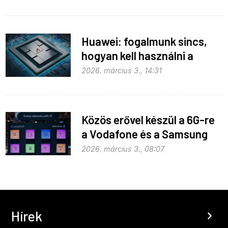
Huawei: fogalmunk sincs,
hogyan kell használni a
mesterséges intelligenciát
2026. március 3., 14:31
Közös erővel készül a 6G-re
a Vodafone és a Samsung
2026. március 3., 08:07
Hírek
chevron_right