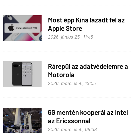
Most épp Kína lázadt fel az
Apple Store
monopolhelyzete ellen
2026. június 25., 11:45
Rárepül az adatvédelemre a
Motorola
2026. március 4., 13:05
6G mentén kooperál az Intel
az Ericssonnal
2026. március 4., 08:38