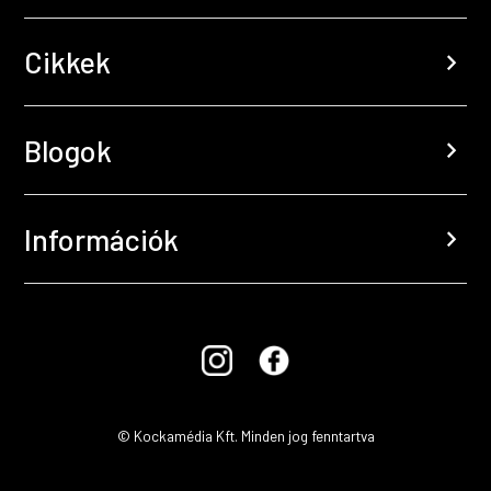
Cikkek
chevron_right
Blogok
chevron_right
Információk
chevron_right
© Kockamédia Kft. Minden jog fenntartva