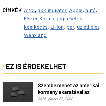
CÍMKÉK
A123
,
akkumulátor
,
Apple
,
autó
,
Fisker Karma
,
jogi esetek
,
kémkedés
,
Li-Ion
,
per
,
üzleti élet
,
Wanxiang
EZ IS ÉRDEKELHET
Szembe mehet az amerikai
kormány akaratával az
Apple
2026. június 27., 11:00