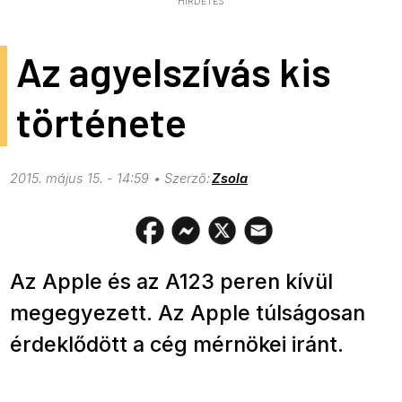
HIRDETÉS
Az agyelszívás kis
története
2015. május 15. - 14:59
Zsola
Az Apple és az A123 peren kívül
megegyezett. Az Apple túlságosan
érdeklődött a cég mérnökei iránt.