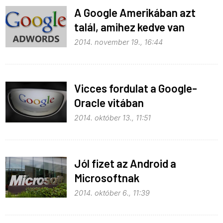
A Google Amerikában azt
talál, amihez kedve van
2014. november 19., 16:44
Vicces fordulat a Google-
Oracle vitában
2014. október 13., 11:51
Jól fizet az Android a
Microsoftnak
2014. október 6., 11:39