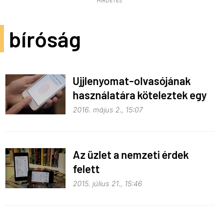
HIRDETÉS
bíróság
Ujjlenyomat-olvasójának
használatára köteleztek egy
embert
2016. május 2., 15:07
Az üzlet a nemzeti érdek
felett
2015. július 21., 15:46