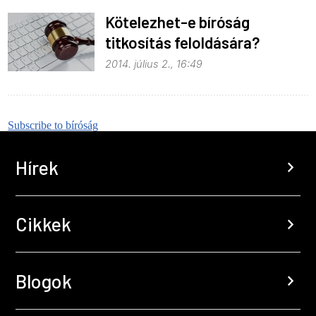
Kötelezhet-e bíróság
titkosítás feloldására?
2014. július 2., 16:49
Subscribe to bíróság
Hírek
chevron_right
Cikkek
chevron_right
Blogok
chevron_right