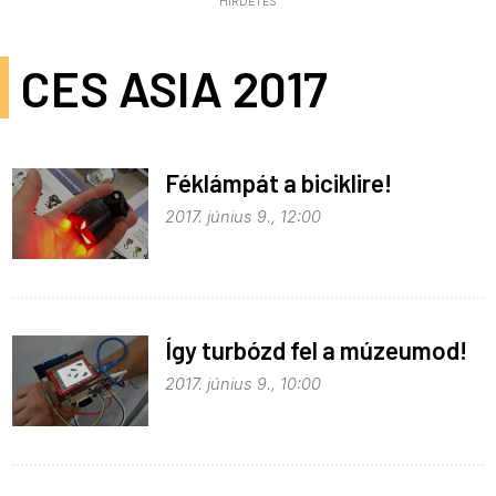
HIRDETÉS
CES ASIA 2017
Féklámpát a biciklire!
2017. június 9., 12:00
Így turbózd fel a múzeumod!
2017. június 9., 10:00