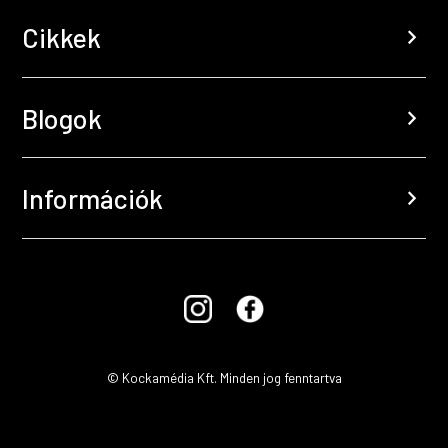
Cikkek
chevron_right
Blogok
chevron_right
Információk
chevron_right
© Kockamédia Kft. Minden jog fenntartva