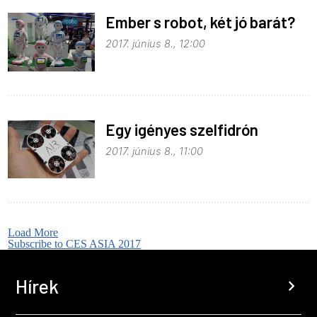
Ember s robot, két jó barát?
2017. június 8., 12:00
Egy igényes szelfidrón
2017. június 8., 11:00
Load More
Subscribe to CES ASIA 2017
Hírek
chevron_right