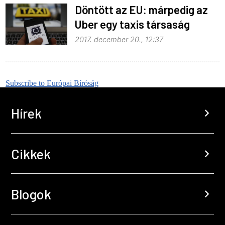
Döntött az EU: márpedig az
Uber egy taxis társaság
2017. december 20., 12:37
Subscribe to Európai Bíróság
Hírek
chevron_right
Cikkek
chevron_right
Blogok
chevron_right