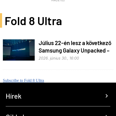
HIRDETÉS
Fold 8 Ultra
Július 22-én lesz a következő
Samsung Galaxy Unpacked –
ez várható
2026. június 30., 16:00
Subscribe to Fold 8 Ultra
Hírek
chevron_right