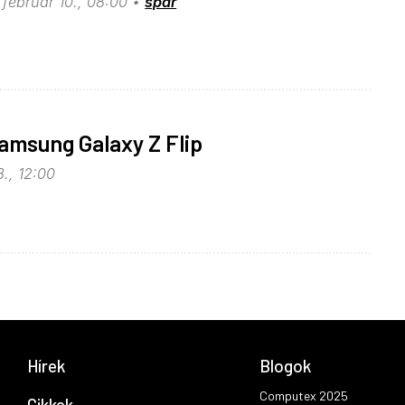
 február 10., 08:00
spdr
amsung Galaxy Z Flip
., 12:00
Hírek
Blogok
Computex 2025
Cikkek