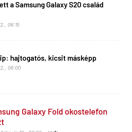
ett a Samsung Galaxy S20 család
2., 06:15
lip: hajtogatós, kicsit másképp
12., 06:00
sung Galaxy Fold okostelefon
zt