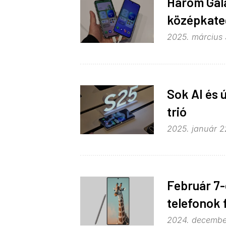
Három Gala
középkate
2025. március 3
Sok AI és 
trió
2025. január 2
Február 7-
telefonok
2024. december