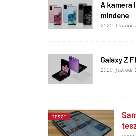
A kamera l
mindene
2020. február 1
Galaxy Z F
2020. február 
Sam
TESZT
tes