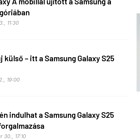
xy A mobillal újított a Samsung a
góriában
., 11:30
új külső – itt a Samsung Galaxy S25
2., 19:00
én indulhat a Samsung Galaxy S25
 forgalmazása
 30., 17:10