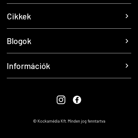
Cikkek
chevron_right
Blogok
chevron_right
Információk
chevron_right
© Kockamédia Kft. Minden jog fenntartva