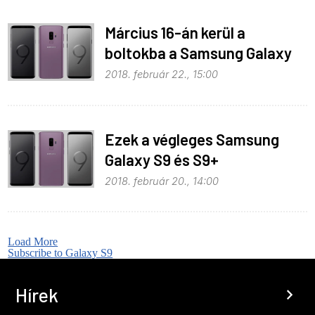
Március 16-án kerül a
boltokba a Samsung Galaxy
S9 és S9+
2018. február 22., 15:00
Ezek a végleges Samsung
Galaxy S9 és S9+
specifikációk?
2018. február 20., 14:00
Load More
Subscribe to Galaxy S9
Hírek
chevron_right