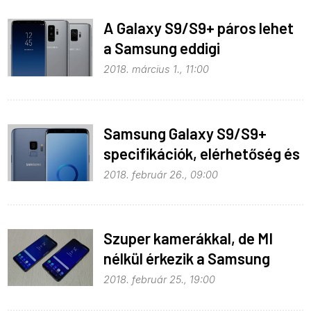
A Galaxy S9/S9+ páros lehet
a Samsung eddigi
legsikeresebb telefonja
2018. március 1., 11:00
Samsung Galaxy S9/S9+
specifikációk, elérhetőség és
árak
2018. február 26., 09:00
Szuper kamerákkal, de MI
nélkül érkezik a Samsung
S9/S9+ páros
2018. február 25., 19:00