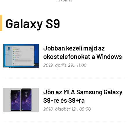
HIRDETÉS
Galaxy S9
Jobban kezeli majd az
okostelefonokat a Windows
10
2019. április 29., 11:00
Jön az MI A Samsung Galaxy
S9-re és S9+ra
2018. október 12., 09:00