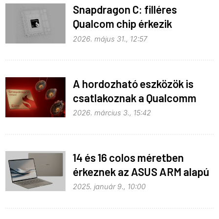
Snapdragon C: filléres
Qualcom chip érkezik
Widowshoz
2026. május 31., 12:57
A hordozható eszközök is
csatlakoznak a Qualcomm
Elite alakulatához
2026. március 3., 15:42
14 és 16 colos méretben
érkeznek az ASUS ARM alapú
notebookjai
2025. január 9., 10:00