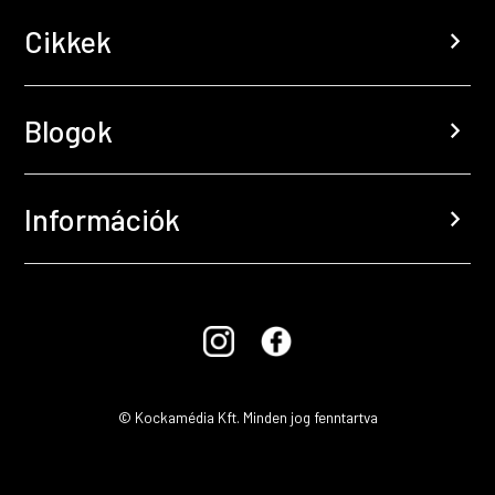
Cikkek
chevron_right
Blogok
chevron_right
Információk
chevron_right
© Kockamédia Kft. Minden jog fenntartva