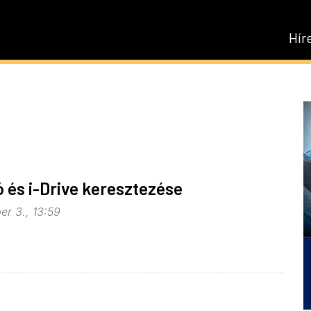
Hír
ó és i-Drive keresztezése
er 3., 13:59