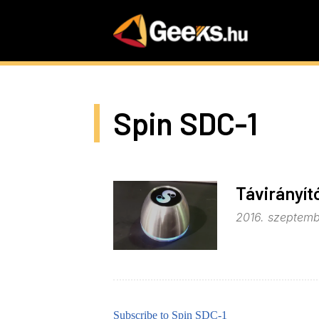
Skip
to
main
content
Spin SDC-1
Távirányít
2016. szeptemb
Subscribe to Spin SDC-1