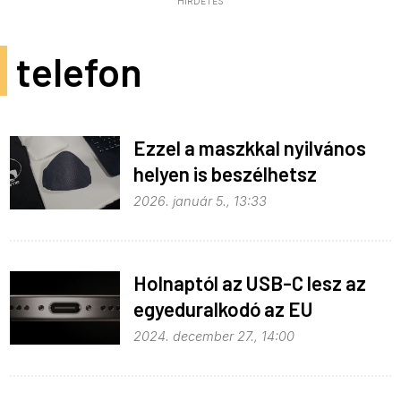
HIRDETÉS
telefon
Ezzel a maszkkal nyilvános
helyen is beszélhetsz
hangosan
2026. január 5., 13:33
Holnaptól az USB-C lesz az
egyeduralkodó az EU
területén
2024. december 27., 14:00