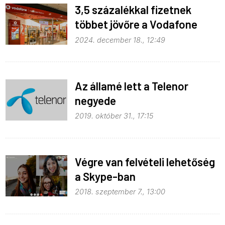
3,5 százalékkal fizetnek
többet jövőre a Vodafone
ügyfelei
2024. december 18., 12:49
Az államé lett a Telenor
negyede
2019. október 31., 17:15
Végre van felvételi lehetőség
a Skype-ban
2018. szeptember 7., 13:00