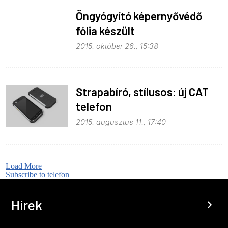
Öngyógyító képernyővédő
fólia készült
2015. október 26., 15:38
Strapabíró, stílusos: új CAT
telefon
2015. augusztus 11., 17:40
Load More
Subscribe to telefon
Hírek
chevron_right