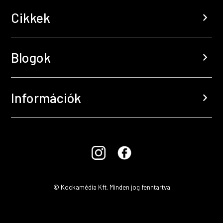
Cikkek
chevron_right
Blogok
chevron_right
Információk
chevron_right
© Kockamédia Kft. Minden jog fenntartva