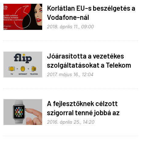
Korlátlan EU-s beszélgetés a
Vodafone-nál
2018. április 11., 09:00
Jóárasította a vezetékes
szolgáltatásokat a Telekom
2017. május 16., 12:04
A fejlesztőknek célzott
szigorral tenné jobbá az
Apple a Watchot
2016. április 25., 14:20