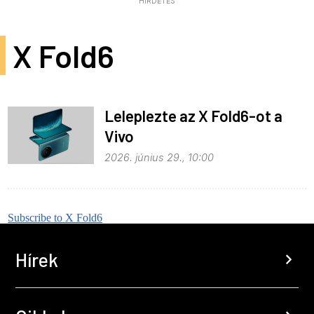
HIRDETÉS
X Fold6
Leleplezte az X Fold6-ot a
Vivo
2026. június 29., 10:00
Subscribe to X Fold6
Hírek
chevron_right