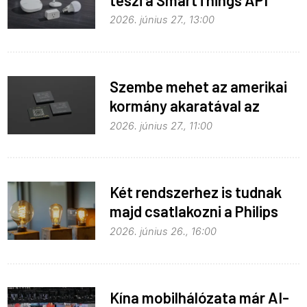
hozzáférést
2026. június 27., 13:00
Szembe mehet az amerikai
kormány akaratával az
Apple
2026. június 27., 11:00
Két rendszerhez is tudnak
majd csatlakozni a Philips
Hue égők
2026. június 26., 16:00
Kína mobilhálózata már AI-