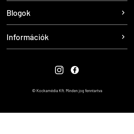
Blogok
chevron_right
Információk
chevron_right
© Kockamédia Kft. Minden jog fenntartva