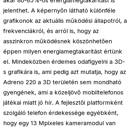
akár 80-85%-os energiamegtakarítást is
jelenthet. A képernyőn látható különféle
grafikonok az aktuális működési állapotról, a
frekvenciákról, és arról is, hogy az
asszinkron működésnek köszönhetően
éppen milyen energiamegtakarítást értünk
el. Mindeközben érdemes odafigyelni a 3D-
s grafikára is, ami pedig azt mutatja, hogy az
Adreno 220 a 3D területén sem mondható
gyengének, ami a közeljövő mobiltelefonos
játékai miatt jó hír. A fejlesztői platformként
szolgáló telefon érdekessége egyébként,
hogy egy 13 Mpixeles kameramodul van