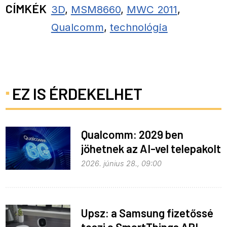
CÍMKÉK
3D
,
MSM8660
,
MWC 2011
,
Qualcomm
,
technológia
EZ IS ÉRDEKELHET
Qualcomm: 2029 ben
jöhetnek az AI-vel telepakolt
6G-s telefonok
2026. június 28., 09:00
Upsz: a Samsung fizetőssé
teszi a SmartThings API