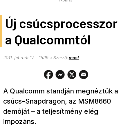
HIRDETÉS
Új csúcsprocesszor
a Qualcommtól
2011. február 17. - 15:19
most
A Qualcomm standján megnéztük a
csúcs-Snapdragon, az MSM8660
demóját – a teljesítmény elég
impozáns.