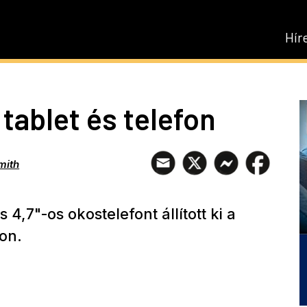
Hír
tablet és telefon
mith
,7"-os okostelefont állított ki a
son.