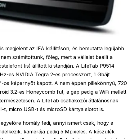
s megjelent az IFA kiállításon, és bemutatta legújabb
em számítottunk, főleg, mert a vállalat beállt a
stelefont (is) állított ki standján. A LifeTab P9514
Hz-es NVIDIA Tegra 2-es processzort, 1 Gbájt
"-os képernyőt kapott. A nem éppen pillekönnyű, 720
oid 3.2-es Honeycomb fut, a gép pedig a WiFi mellett
 természetesen. A LifeTab csatlakozói átlalánosnak
, micro USB-t és microSD kártya slotot is.
 egyelőre homály fedi, annyi ismert csak, hogy a
delkezik, kamerája pedig 5 Mpixeles. A készülék