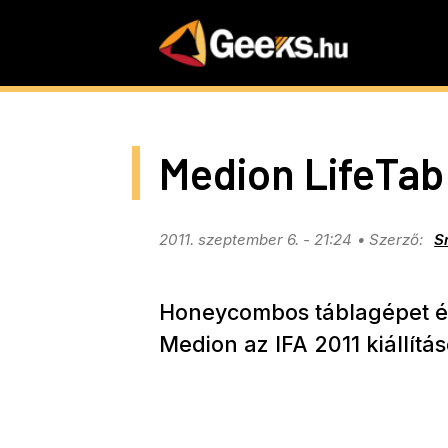
Skip
to
main
content
Medion LifeTab 
2011. szeptember 6. - 21:24
S
Honeycombos táblagépet és 4
Medion az IFA 2011 kiállítá