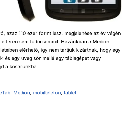
ó, azaz 110 ezer forint lesz, megjelenése az év végén
re e téren sem tudni semmit. Hazánkban a Medion
leteiben elérhető, így nem tartjuk kizártnak, hogy egy
oki és egy üveg sör mellé egy táblagépet vagy
ajd a kosarunkba.
feTab
,
Medion
,
mobiltelefon
,
tablet