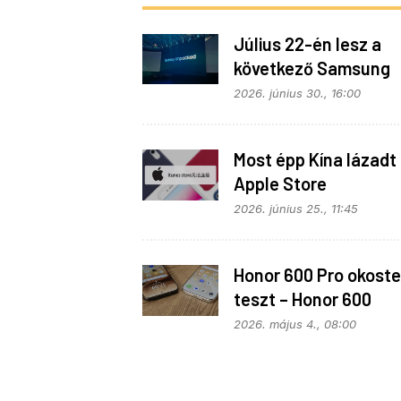
Július 22-én lesz a
következő Samsung
Galaxy Unpacked – e
2026. június 30., 16:00
várható
Most épp Kína lázadt 
Apple Store
monopolhelyzete ell
2026. június 25., 11:45
Honor 600 Pro okoste
teszt – Honor 600
kitekintéssel
2026. május 4., 08:00