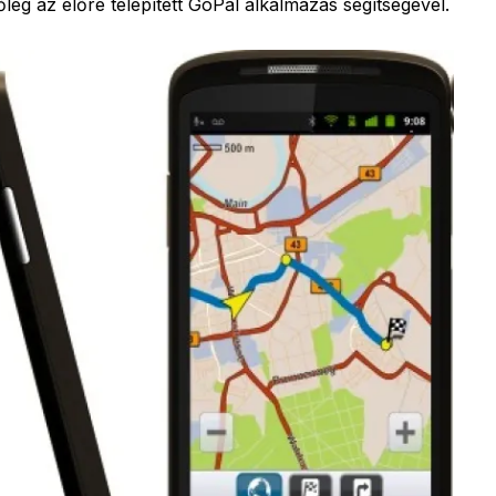
őleg az előre telepített GoPal alkalmazás segítségével.