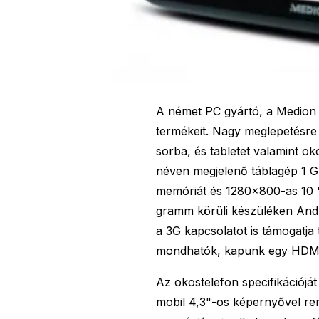
A német PC gyártó, a Medion i
termékeit. Nagy meglepetésre n
sorba, és tabletet valamint oko
néven megjelenő táblagép 1 G
memóriát és 1280×800-as 10 
gramm körüli készüléken Andr
a 3G kapcsolatot is támogatja
mondhatók, kapunk egy HDMI-t
Az okostelefon specifikációját
mobil 4,3"-os képernyővel ren