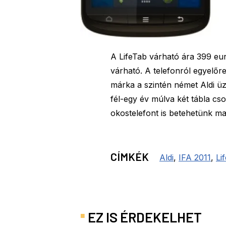
A LifeTab várható ára 399 eur
várható. A telefonról egyelő
márka a szintén német Aldi üz
fél-egy év múlva két tábla cs
okostelefont is betehetünk m
CÍMKÉK
Aldi
,
IFA 2011
,
Li
EZ IS ÉRDEKELHET