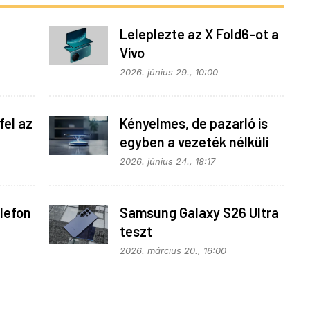
Leleplezte az X Fold6-ot a
Vivo
z
2026. június 29., 10:00
fel az
Kényelmes, de pazarló is
egyben a vezeték nélküli
en
töltés
2026. június 24., 18:17
lefon
Samsung Galaxy S26 Ultra
teszt
2026. március 20., 16:00