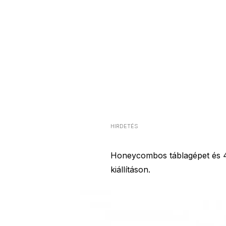
HIRDETÉS
Honeycombos táblagépet és 4,7
kiállításon.