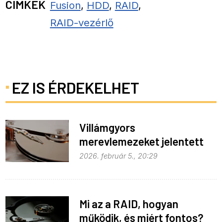
CÍMKÉK
Fusion
,
HDD
,
RAID
,
RAID-vezérlő
EZ IS ÉRDEKELHET
Villámgyors
merevlemezeket jelentett
be a Western Digital
2026. február 5., 20:29
Mi az a RAID, hogyan
működik, és miért fontos?