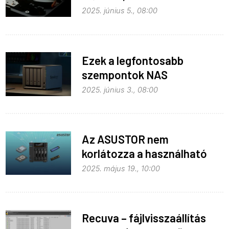
2025. június 5., 08:00
Ezek a legfontosabb
szempontok NAS
vásárlásakor
2025. június 3., 08:00
Az ASUSTOR nem
korlátozza a használható
HDD-k típusát
2025. május 19., 10:00
Recuva – fájlvisszaállítás