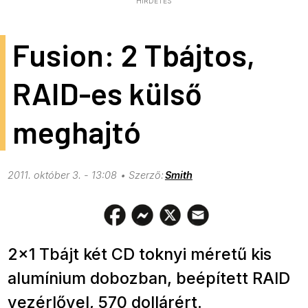
HIRDETÉS
Fusion: 2 Tbájtos,
RAID-es külső
meghajtó
2011. október 3. - 13:08
Smith
2×1 Tbájt két CD toknyi méretű kis
alumínium dobozban, beépített RAID
vezérlővel, 570 dollárért.