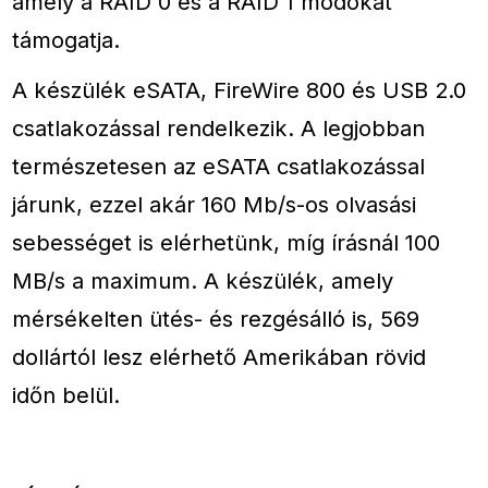
amely a RAID 0 és a RAID 1 módokat
támogatja.
A készülék eSATA, FireWire 800 és USB 2.0
csatlakozással rendelkezik. A legjobban
természetesen az eSATA csatlakozással
járunk, ezzel akár 160 Mb/s-os olvasási
sebességet is elérhetünk, míg írásnál 100
MB/s a maximum. A készülék, amely
mérsékelten ütés- és rezgésálló is, 569
dollártól lesz elérhető Amerikában rövid
időn belül.