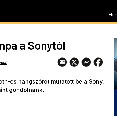
Hír
mpa a Sonytól
ost
th-os hangszórót mutatott be a Sony,
mint gondolnánk.