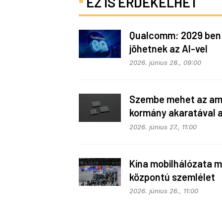
EZ IS ÉRDEKELHET
Qualcomm: 2029 ben
jöhetnek az AI-vel
telepakolt 6G-s tele
2026. június 28., 09:00
Szembe mehet az ame
kormány akaratával 
Apple
2026. június 27., 11:00
Kína mobilhálózata m
központú szemlélet
alapján fejlődik
2026. június 26., 11:00