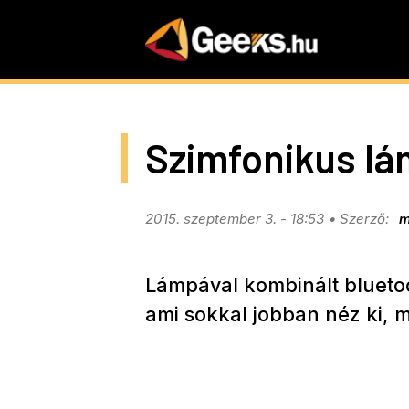
Skip
to
main
content
Szimfonikus lá
2015. szeptember 3. - 18:53
m
Lámpával kombinált bluetoo
ami sokkal jobban néz ki, 