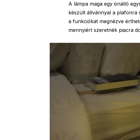
A lámpa maga egy önálló egys
készült állvánnyal a plafonra s
a funkciókat megnézve érthet
mennyiért szeretnék piacra do