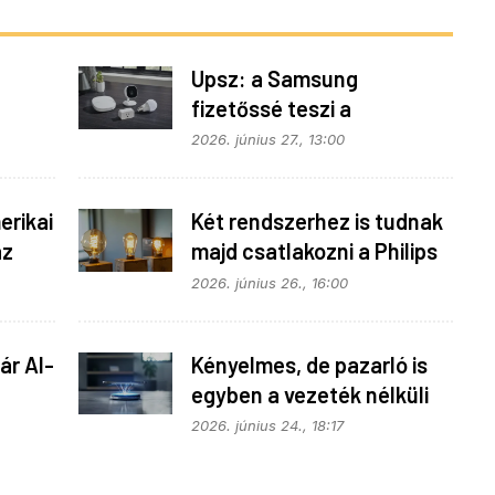
Upsz: a Samsung
fizetőssé teszi a
fonok
SmartThings API
2026. június 27., 13:00
hozzáférést
rikai
Két rendszerhez is tudnak
az
majd csatlakozni a Philips
Hue égők
2026. június 26., 16:00
ár AI-
Kényelmes, de pazarló is
egyben a vezeték nélküli
töltés
2026. június 24., 18:17