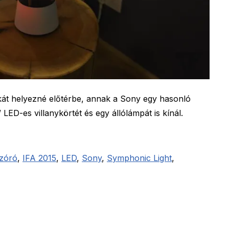
át helyezné előtérbe, annak a Sony egy hasonló
LED-es villanykörtét és egy állólámpát is kínál.
zóró
,
IFA 2015
,
LED
,
Sony
,
Symphonic Light
,