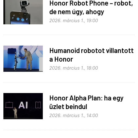
Honor Robot Phone – robot,
de nem úgy, ahogy
gondolnád
2026. március 1., 19:00
Humanoid robotot villantott
a Honor
2026. március 1., 18:00
Honor Alpha Plan: ha egy
üzlet beindul
2026. március 1., 14:00