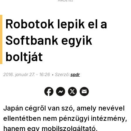
HIRDETÉS
Robotok lepik el a
Softbank egyik
boltját
2016. január 27. - 16:26
spdr
Japán cégről van szó, amely nevével
ellentétben nem pénzügyi intézmény,
hanem egy mobilszolgáltató.