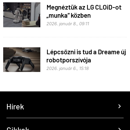
Megnéztük az LG CLOiD-ot
„munka” közben
2026. január 8., 09:11
Lépcsőzni is tud a Dreame új
robotporszívója
2026. január 6., 15:18
Hírek
chevron_right
Cikkek
chevron_right