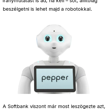
iránymutatást is ad, ha kell – sőt, állítólag
beszélgetni is lehet majd a robotokkal.
A Softbank viszont már most leszögezte azt,