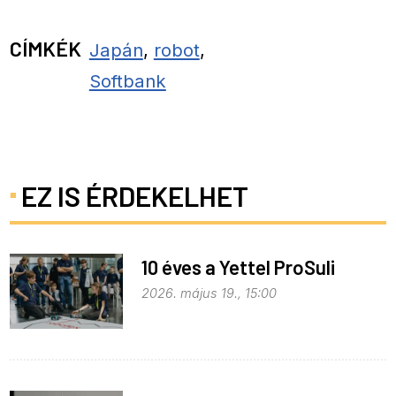
CÍMKÉK
Japán
,
robot
,
Softbank
EZ IS ÉRDEKELHET
10 éves a Yettel ProSuli
2026. május 19., 15:00