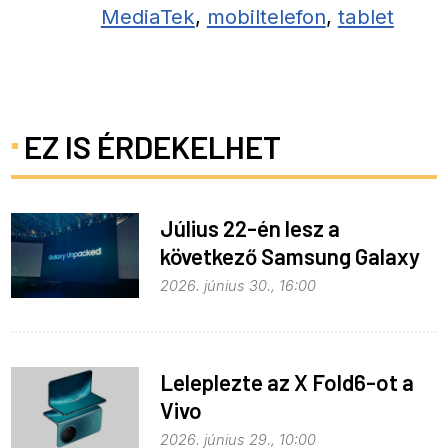
MediaTek
,
mobiltelefon
,
tablet
EZ IS ÉRDEKELHET
Július 22-én lesz a
következő Samsung Galaxy
Unpacked – ez várható
2026. június 30., 16:00
Leleplezte az X Fold6-ot a
Vivo
2026. június 29., 10:00