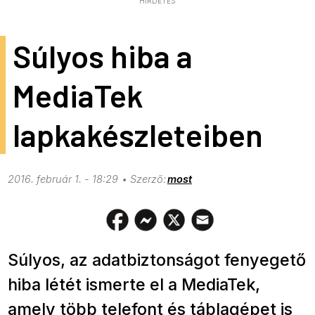
HIRDETÉS
Súlyos hiba a
MediaTek
lapkakészleteiben
2016. február 1. - 18:29
most
Súlyos, az adatbiztonságot fenyegető
hiba létét ismerte el a MediaTek,
amely több telefont és táblagépet is