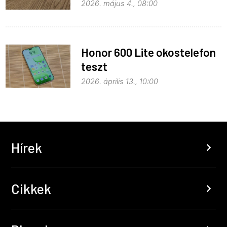
kitekintéssel
2026. május 4., 08:00
Honor 600 Lite okostelefon
teszt
2026. április 13., 10:00
Hírek
chevron_right
Cikkek
chevron_right