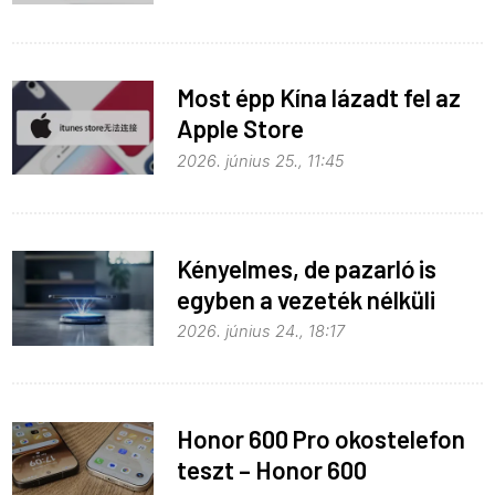
Most épp Kína lázadt fel az
Apple Store
monopolhelyzete ellen
2026. június 25., 11:45
Kényelmes, de pazarló is
egyben a vezeték nélküli
töltés
2026. június 24., 18:17
Honor 600 Pro okostelefon
teszt – Honor 600