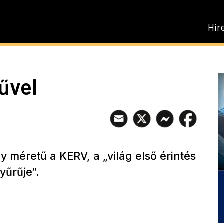
Hír
űvel
y méretű a KERV, a „világ első érintés
yűrűje”.