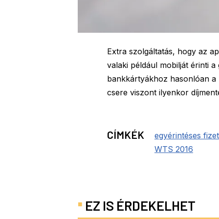
Extra szolgáltatás, hogy az 
valaki például mobilját érinti
bankkártyákhoz hasonlóan a K
csere viszont ilyenkor díjment
CÍMKÉK
egyérintéses fize
WTS 2016
EZ IS ÉRDEKELHET