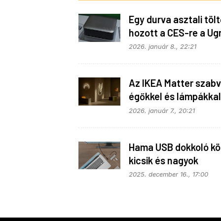
Egy durva asztali tölt
hozott a CES-re a Ug
2026. január 8., 22:21
Az IKEA Matter szab
égőkkel és lámpákkal
vette be Las Vegast
2026. január 7., 20:21
Hama USB dokkoló kö
kicsik és nagyok
2025. december 16., 17:00