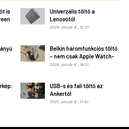
őt is
Univerzális töltő a
reen
Lenovótól
2026. január 8., 12:21
ványú
Belkin háromfunkciós töltő
– nem csak Apple Watch-
hoz
2026. január 6., 18:21
rkép:
USB-s és fali töltő az
Ankertől
2025. január 8., 11:40