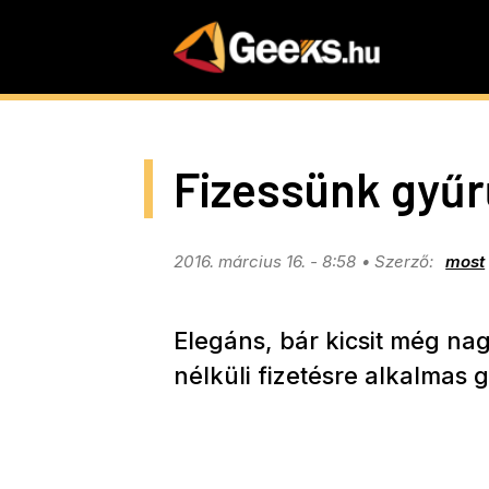
Skip
to
main
content
Fizessünk gyűr
2016. március 16. - 8:58
most
Elegáns, bár kicsit még nag
nélküli fizetésre alkalmas g