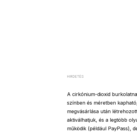
HIRDETÉS
A cirkónium-dioxid burkolatn
színben és méretben kapható,
megvásárlása után létrehozott 
aktiválhatjuk, és a legtöbb ol
működik (például PayPass), de 