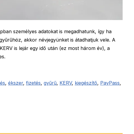
appban személyes adatokat is megadhatunk, így ha
 a gyűrűhöz, akkor névjegyünket is átadhatjuk vele. A
ERV is lejár egy idő után (ez most három év), a
es.
tés
,
ékszer
,
fizetés
,
gyűrű
,
KERV
,
kiegészítő
,
PayPass
,