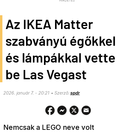
HIRDETÉS
Az IKEA Matter
szabványú égőkkel
és lámpákkal vette
be Las Vegast
2026. január 7. - 20:21
spdr
Nemcsak a LEGO neve volt