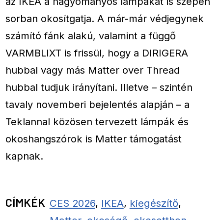
az IKEA a hagyományos lámpákat is szépen
sorban okosítgatja. A már-már védjegynek
számító fánk alakú, valamint a függő
VARMBLIXT is frissül, hogy a DIRIGERA
hubbal vagy más Matter over Thread
hubbal tudjuk irányítani. Illetve – szintén
tavaly novemberi bejelentés alapján – a
Teklannal közösen tervezett lámpák és
okoshangszórok is Matter támogatást
kapnak.
CÍMKÉK
CES 2026
,
IKEA
,
kiegészítő
,