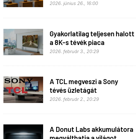
Hue égők
2026. június 26., 16:00
Gyakorlatilag teljesen halott
a 8K-s tévék piaca
2026. február 3., 20:29
A TCL megveszi a Sony
tévés üzletágát
2026. február 2., 20:29
A Donut Labs akkumulátora
megválthatja a világot