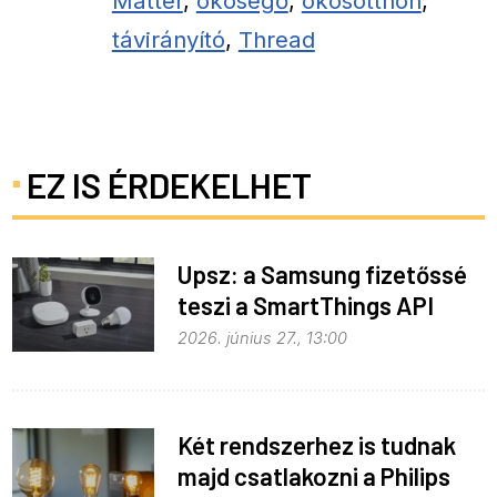
Matter
,
okoségő
,
okosotthon
,
távirányító
,
Thread
EZ IS ÉRDEKELHET
Upsz: a Samsung fizetőssé
teszi a SmartThings API
hozzáférést
2026. június 27., 13:00
Két rendszerhez is tudnak
majd csatlakozni a Philips