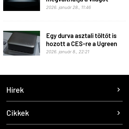
2026. január 28., 11:46
Egy durva asztali töltőt is
hozott a CES-re a Ugreen
2026. január 8., 22:21
Hírek
chevron_right
Cikkek
chevron_right