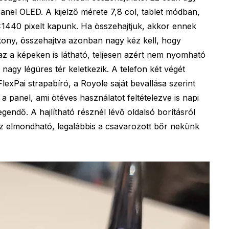
anel OLED. A kijelző mérete 7,8 col, tablet módban,
×1440 pixelt kapunk. Ha összehajtjuk, akkor ennek
ékony, összehajtva azonban nagy kéz kell, hogy
z a képeken is látható, teljesen azért nem nyomható
v nagy légüres tér keletkezik. A telefon két végét
lexPai strapabíró, a Royole saját bevallása szerint
 a panel, ami ötéves használatot feltételezve is napi
egendő. A hajlítható résznél lévő oldalsó borításról
 elmondható, legalábbis a csavarozott bőr nekünk