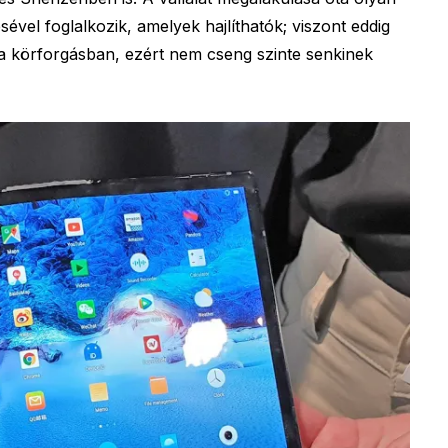
sével foglalkozik, amelyek hajlíthatók; viszont eddig
t a körforgásban, ezért nem cseng szinte senkinek