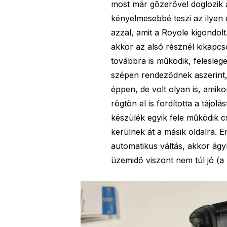
most már gőzerővel doglozik 
kényelmesebbé teszi az ilyen 
azzal, amit a Royole kigondol
akkor az alsó résznél kikapcs
továbbra is működik, felesleg
szépen rendeződnek aszerint,
éppen, de volt olyan is, amik
rögtön el is fordította a tájo
készülék egyik fele működik c
kerülnek át a másik oldalra. 
automatikus váltás, akkor ág
üzemidő viszont nem túl jó (a 