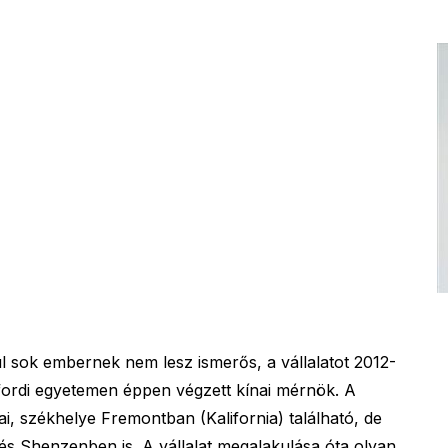
l sok embernek nem lesz ismerős, a vállalatot 2012-
nfordi egyetemen éppen végzett kínai mérnök. A
i, székhelye Fremontban (Kalifornia) található, de
s Shenzenben is. A vállalat megalakulása óta olyan