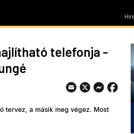
Hír
hajlítható telefonja -
ungé
ó tervez, a másik meg végez. Most