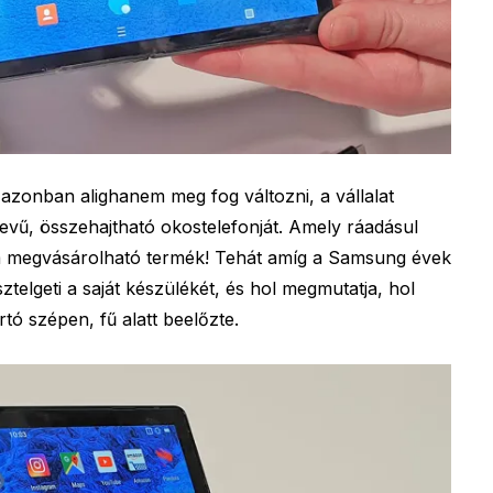
azonban alighanem meg fog változni, a vállalat
evű, összehajtható okostelefonját. Amely ráadásul
m megvásárolható termék! Tehát amíg a Samsung évek
ztelgeti a saját készülékét, és hol megmutatja, hol
tó szépen, fű alatt beelőzte.