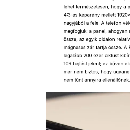
lehet természetesen, hogy a p
4:3-as képarány mellett 1920
nagyjából a fele. A telefon v
megfogjuk: a panel, ahogyan a
össze, az egyik oldalon relatí
mágneses zár tartja össze. A F
legalább 200 ezer ciklust kibír
109 hajtást jelent; ez bőven el
már nem biztos, hogy ugyanez
nem tűnt annyira ellenállónak.