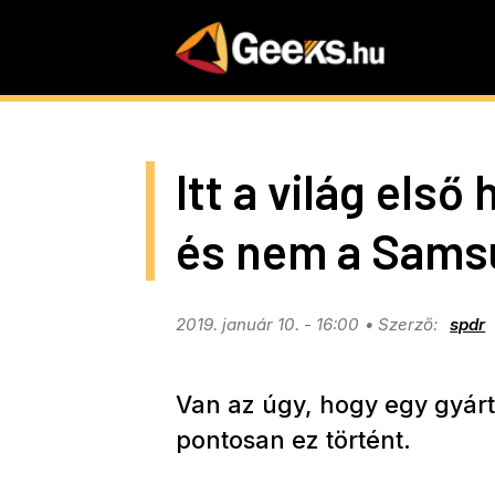
Skip
to
main
content
Itt a világ első 
és nem a Sams
2019. január 10. - 16:00
spdr
Van az úgy, hogy egy gyárt
pontosan ez történt.