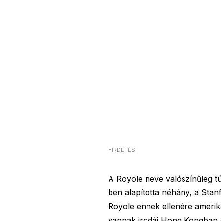
HIRDETÉS
A Royole neve valószínűleg tú
ben alapította néhány, a Sta
Royole ennek ellenére amerika
vannak irodái Hong Kongban é