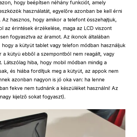
azon, hogy beépítsen néhány funkciót, amely
eszközök használatát, egyelőre azonban be kell érni
t. Az hasznos, hogy amikor a telefont összehajtjuk,
ol az érintések érzékelése, maga az LCD viszont
esen fogyasztva az áramot. Az ikonok általában
 hogy a kütyüt tablet vagy telefon módban használjuk
or a kütyü ebből a szempontból nem reagált, vagy
lást. Látszólag hiba, hogy mobil módban mindig a
sak, és hiába fordítjuk meg a kütyüt, az appok nem
Ennek azonban nagyon is jó oka van: ha lenne
yban fekve nem tudnánk a készüléket használni! Az
nagy kijelző sokat fogyaszt).