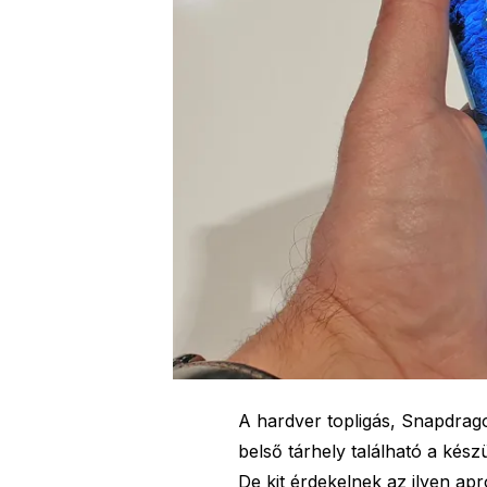
A hardver topligás, Snapdra
belső tárhely található a kés
De kit érdekelnek az ilyen ap