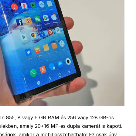
gon 855, 8 vagy 6 GB RAM és 256 vagy 128 GB-os
zülékben, amely 20+16 MP-es dupla kamerát is kapott.
róságok, amikor a mobil összehajtható! Ez csak úgy