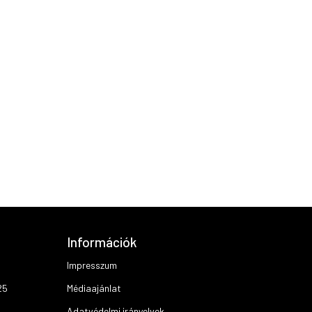
Információk
Impresszum
25
Médiaajánlat
Adatvédelmi irányelvek