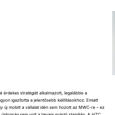
 érdekes stratégiát alkalmazott, legalábbis a
on igazította a jelentősebb kiállításokhoz. Emiatt
 új mobilt a vállalat idén sem hozott az MWC-re – ez
 újdonság sem volt a tajvani gyártó standján. A HTC