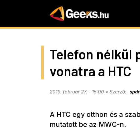
Skip
to
main
content
Telefon nélkül p
vonatra a HTC
2019. február 27. - 15:00
spdr
A HTC egy otthon és a szab
mutatott be az MWC-n.