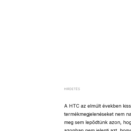
HIRDETÉS
A HTC az elmúlt években kissé
termékmegjelenéseket nem nagy
meg sem lepődtünk azon, hogy
azonban nem jelenti azt, hogy