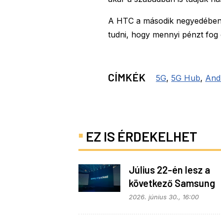
A HTC a második negyedében 
tudni, hogy mennyi pénzt fog e
CÍMKÉK
5G
,
5G Hub
,
And
EZ IS ÉRDEKELHET
Július 22-én lesz a
következő Samsung
Galaxy Unpacked – e
2026. június 30., 16:00
várható