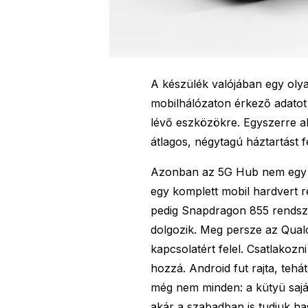
A készülék valójában egy olya
mobilhálózaton érkező adatot 
lévő eszközökre. Egyszerre ak
átlagos, négytagú háztartást f
Azonban az 5G Hub nem egy sim
egy komplett mobil hardvert r
pedig Snapdragon 855 rendsz
dolgozik. Meg persze az Qu
kapcsolatért felel. Csatlakozn
hozzá. Android fut rajta, tehát
még nem minden: a kütyü sajá
akár a szabadban is tudjuk ha