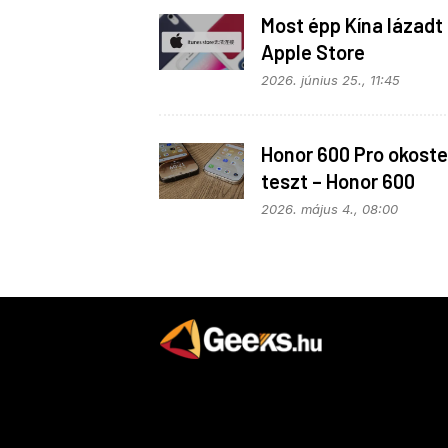
Most épp Kína lázadt 
Apple Store
monopolhelyzete ell
2026. június 25., 11:45
Honor 600 Pro okoste
teszt – Honor 600
kitekintéssel
2026. május 4., 08:00