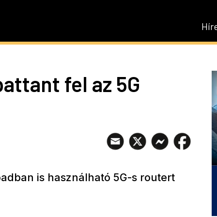
Hír
attant fel az 5G
adban is használható 5G-s routert