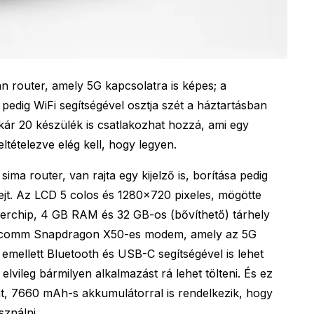
n router, amely 5G kapcsolatra is képes; a
pedig WiFi segítségével osztja szét a háztartásban
ár 20 készülék is csatlakozhat hozzá, ami egy
eltételezve elég kell, hogy legyen.
a router, van rajta egy kijelző is, borítása pedig
ejt. Az LCD 5 colos és 1280×720 pixeles, mögötte
erchip, 4 GB RAM és 32 GB-os (bővíthető) tárhely
alcomm Snapdragon X50-es modem, amely az 5G
i emellett Bluetooth és USB-C segítségével is lehet
 elvileg bármilyen alkalmazást rá lehet tölteni. És ez
t, 7660 mAh-s akkumulátorral is rendelkezik, hogy
sználni.