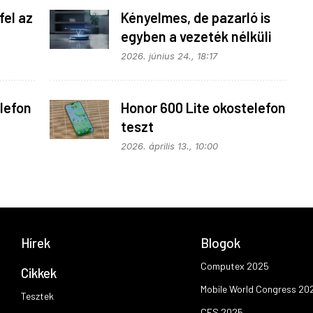
fel az
Kényelmes, de pazarló is
egyben a vezeték nélküli
en
töltés
2026. június 24., 18:17
lefon
Honor 600 Lite okostelefon
teszt
2026. április 13., 10:00
Hírek
Blogok
Computex 2025
Cikkek
Mobile World Congress 20
Tesztek
CES 2025