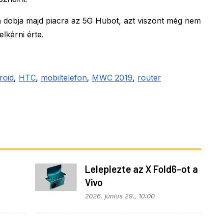
dobja majd piacra az 5G Hubot, azt viszont még nem
lkérni érte.
roid
,
HTC
,
mobiltelefon
,
MWC 2019
,
router
Leleplezte az X Fold6-ot a
Vivo
z
2026. június 29., 10:00