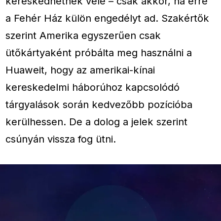
kereskedhetnek vele – csak akkor, ha erre
a Fehér Ház külön engedélyt ad. Szakértők
szerint Amerika egyszerűen csak
ütőkártyaként próbálta meg használni a
Huaweit, hogy az amerikai-kínai
kereskedelmi háborúhoz kapcsolódó
tárgyalások során kedvezőbb pozícióba
kerülhessen. De a dolog a jelek szerint
csúnyán vissza fog ütni.