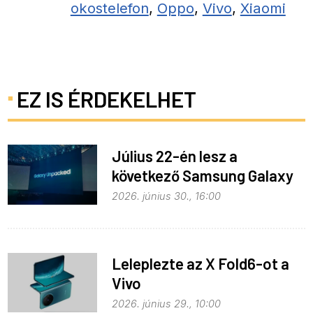
okostelefon
,
Oppo
,
Vivo
,
Xiaomi
EZ IS ÉRDEKELHET
Július 22-én lesz a
következő Samsung Galaxy
Unpacked – ez várható
2026. június 30., 16:00
Leleplezte az X Fold6-ot a
Vivo
2026. június 29., 10:00