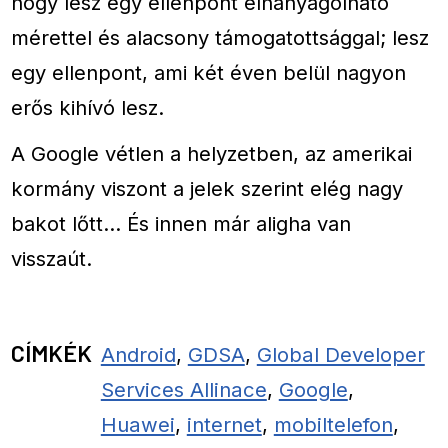
hogy lesz egy ellenpont elhanyagolható
mérettel és alacsony támogatottsággal; lesz
egy ellenpont, ami két éven belül nagyon
erős kihívó lesz.
A Google vétlen a helyzetben, az amerikai
kormány viszont a jelek szerint elég nagy
bakot lőtt… És innen már aligha van
visszaút.
CÍMKÉK
Android
,
GDSA
,
Global Developer
Services Allinace
,
Google
,
Huawei
,
internet
,
mobiltelefon
,