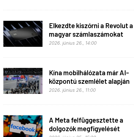
Elkezdte kiszórni a Revolut a
magyar számlaszámokat
2026. június 26., 14:00
Kína mobilhálózata már AI-
központú szemlélet alapján
fejlődik
2026. június 26., 11:00
A Meta felfüggesztette a
dolgozók megfigyelését