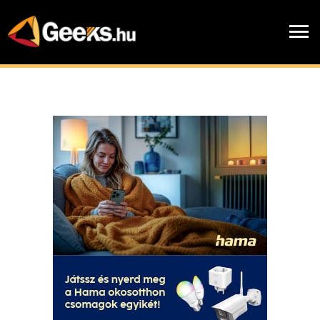
Skip
to
menu
main
content
Hírek
chevron_right
Cikkek
chevron_right
Blogok
chevron_right