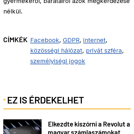
gyermekéről, barátairól azok megkérdezése
nélkül.
CÍMKÉK
Facebook
,
GDPR
,
internet
,
közösségi hálózat
,
privát szféra
,
személyiségi jogok
EZ IS ÉRDEKELHET
Elkezdte kiszórni a Revolut a
magyar számlaszámokat