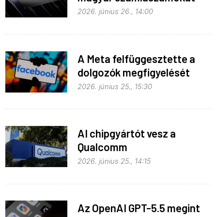
2026. június 26., 14:00
A Meta felfüggesztette a
dolgozók megfigyelését
2026. június 25., 15:30
AI chipgyártót vesz a
Qualcomm
2026. június 25., 14:15
Az OpenAI GPT-5.5 megint