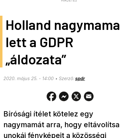
HIRDETÉS
Holland nagymama
lett a GDPR
„áldozata”
2020. május 25. - 14:00
spdr
Bírósági ítélet kötelez egy
nagymamát arra, hogy eltávolítsa
unokái fényképeit a közösségi