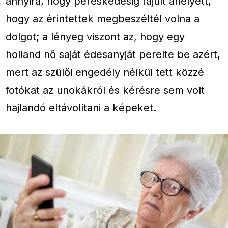
annyira, hogy pereskedésig fajult ahelyett,
hogy az érintettek megbeszéltél volna a
dolgot; a lényeg viszont az, hogy egy
holland nő saját édesanyját perelte be azért,
mert az szülői engedély nélkül tett közzé
fotókat az unokákról és kérésre sem volt
hajlandó eltávolítani a képeket.