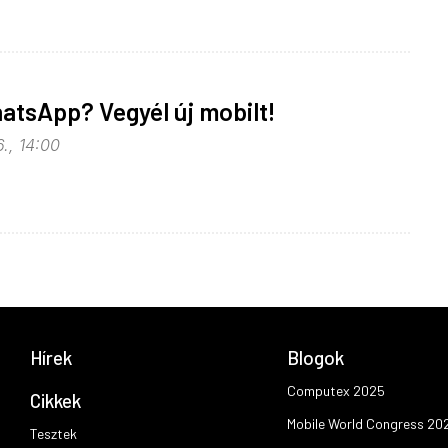
hatsApp? Vegyél új mobilt!
., 14:00
Hírek
Blogok
Computex 2025
Cikkek
Mobile World Congress 20
Tesztek