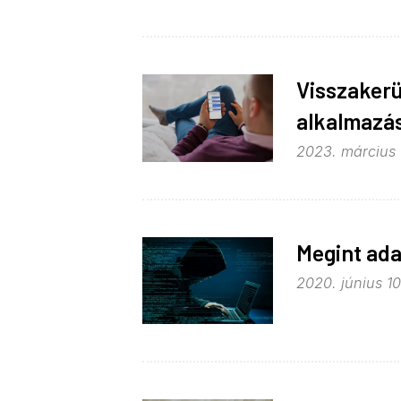
Visszaker
alkalmazá
2023. március 7
Megint ada
2020. június 10