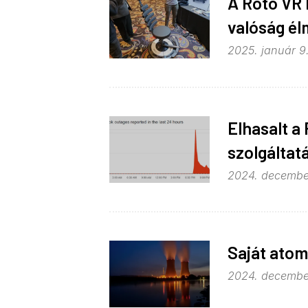
A Roto VR E
valóság él
2025. január 9
Elhasalt a
szolgáltat
2024. december 
Saját atom
2024. december