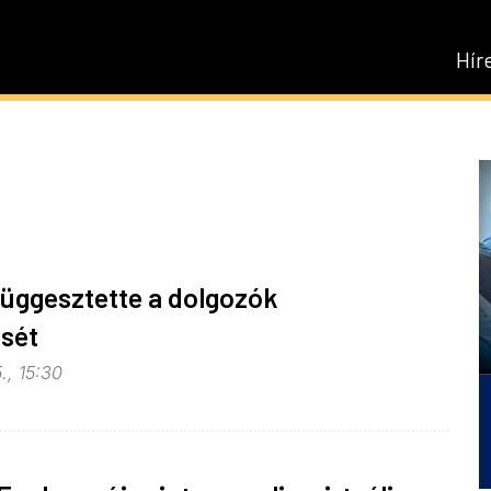
Hír
függesztette a dolgozók
ését
., 15:30