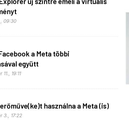
xplorer új szintre emeli a virtuális
ményt
., 09:30
 Facebook a Meta többi
ásával együtt
11., 19:11
erőműve(ke)t használna a Meta (is)
 3., 17:22