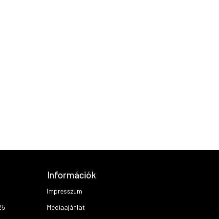
Információk
Impresszum
25
Médiaajánlat