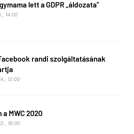
gymama lett a GDPR „áldozata”
., 14:00
Facebook randi szolgáltatásának
artja
4., 12:00
n a MWC 2020
2., 16:00