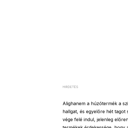
HIRDETÉS
Alighanem a húzótermék a szil
hallgat, és egyelőre hét tago
vége felé indul, jelenleg előr
termékek érdekessége, hogy 