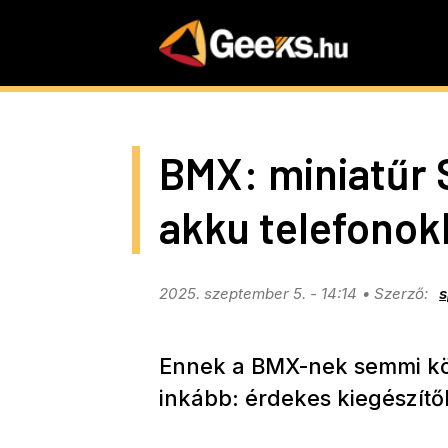
Skip
to
main
content
BMX: miniatűr 
akku telefonok
2025. szeptember 5. - 14:14
s
Ennek a BMX-nek semmi kö
inkább: érdekes kiegészítők