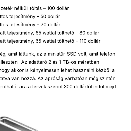
ték nélküli töltés – 100 dollár
os teljesítmény – 50 dollár
os teljesítmény – 70 dollár
 teljesítmény, 65 wattal tölthető – 80 dollár
 teljesítmény, 65 wattal tölthető – 110 dollár
g, amit láttunk, az a miniatűr SSD volt, amit telefon
lleszteni. Az adattáró 2 és 1 TB-os méretben
 hogy akkor is kényelmesen lehet használni kézből a
ztatva van hozzá. Az apróság várhatóan még szintén
lható, ára a tervek szerint 300 dollártól indul majd.