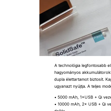
A technológia legfontosabb elő
hagyományos akkumulátorokba
dupla élettartamot biztosít. K
ugyanazt nyújtja. A teljes mode
• 5000 mAh, 1×USB + Qi vezeté
• 10000 mAh, 2× USB + Qi vez