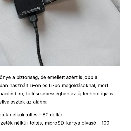
nye a biztonság, de emellett azért is jobb a
n használt Li-on és Li-po megoldásoknál, mert
apacitásban, töltési sebességben az új technológia is
llválaszték az alábbi:
k nélküli töltés – 80 dollár
eték nélküli töltés, microSD-kártya olvasó – 100