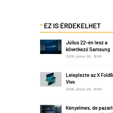
EZ IS ÉRDEKELHET
Július 22-én lesz a
következő Samsung
Galaxy Unpacked – e
2026. június 30., 16:00
várható
Leleplezte az X Fold6
Vivo
2026. június 29., 10:00
Kényelmes, de pazarló