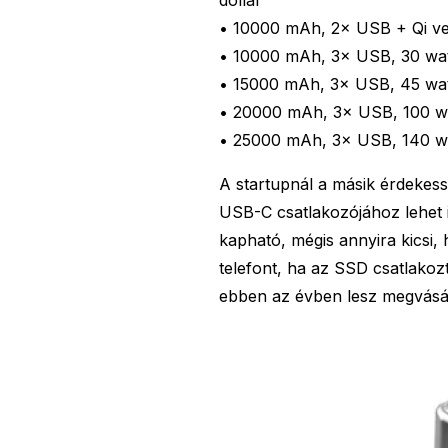
dollár
• 10000 mAh, 2× USB + Qi veze
• 10000 mAh, 3× USB, 30 watt
• 15000 mAh, 3× USB, 45 watt
• 20000 mAh, 3× USB, 100 watt
• 25000 mAh, 3× USB, 140 watt
A startupnál a másik érdekessé
USB-C csatlakozójához lehet i
kapható, mégis annyira kicsi,
telefont, ha az SSD csatlako
ebben az évben lesz megvásáro