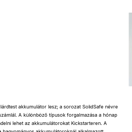
árdtest akkumulátor lesz; a sorozat SolidSafe névre
t számlál. A különböző típusok forgalmazása a hónap
endelni lehet az akkumulátorokat Kickstarteren. A
a hagyományos akkumulátoroknál alkalmazott