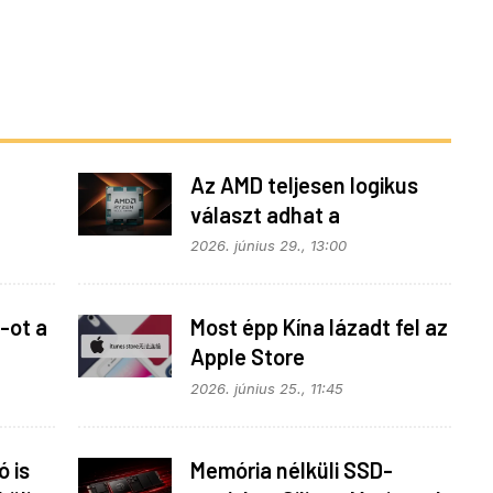
Az AMD teljesen logikus
választ adhat a
z
memóriaválságra
2026. június 29., 13:00
-ot a
Most épp Kína lázadt fel az
Apple Store
monopolhelyzete ellen
2026. június 25., 11:45
 is
Memória nélküli SSD-