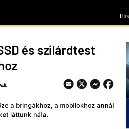
Hír
SSD és szilárdtest
hoz
pdr
ze a bringákhoz, a mobilokhoz annál
et láttunk nála.