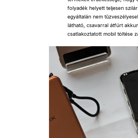
folyadék helyett teljesen szilá
egyáltalán nem tűzveszélyese
látható, csavarral átfúrt akku
csatlakoztatott mobil töltése z