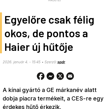
HIRDETÉS
Egyelőre csak félig
okos, de pontos a
Haier új hűtője
2026. január 4. - 15:45
spdr
A kínai gyártó a GE márkanév alatt
dobja piacra termékeit, a CES-re egy
érdekes hűtő érkezik.