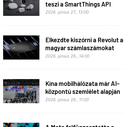
teszi a SmartThings API
hozzáférést
2026. június 27., 13:00
Elkezdte kiszórni a Revolut a
magyar számlaszámokat
2026. június 26., 14:00
Kína mobilhálózata már AI-
központú szemlélet alapján
fejlődik
2026. június 26., 11:00