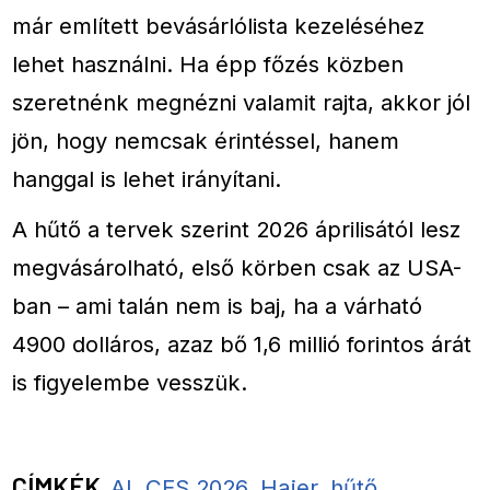
már említett bevásárlólista kezeléséhez
lehet használni. Ha épp főzés közben
szeretnénk megnézni valamit rajta, akkor jól
jön, hogy nemcsak érintéssel, hanem
hanggal is lehet irányítani.
A hűtő a tervek szerint 2026 áprilisától lesz
megvásárolható, első körben csak az USA-
ban – ami talán nem is baj, ha a várható
4900 dolláros, azaz bő 1,6 millió forintos árát
is figyelembe vesszük.
CÍMKÉK
AI
,
CES 2026
,
Haier
,
hűtő
,