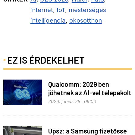
internet
,
IoT
,
mesterséges
intelligencia
,
okosotthon
EZ IS ÉRDEKELHET
Qualcomm: 2029 ben
jöhetnek az AI-vel telepakolt
6G-s telefonok
2026. június 28., 09:00
Upsz: a Samsung fizetőssé