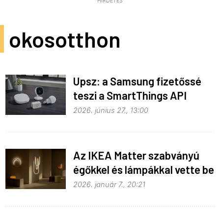
HIRDETÉS
okosotthon
Upsz: a Samsung fizetőssé
teszi a SmartThings API
hozzáférést
2026. június 27., 13:00
Az IKEA Matter szabványú
égőkkel és lámpákkal vette be
Las Vegast
2026. január 7., 20:21