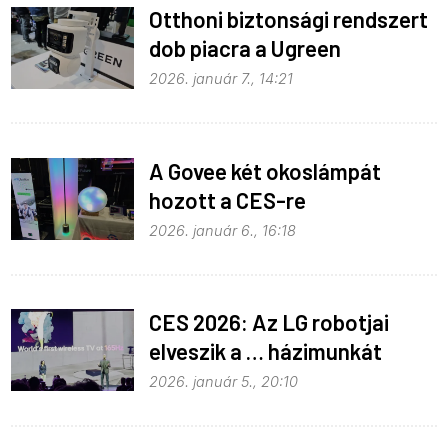
Otthoni biztonsági rendszert
dob piacra a Ugreen
2026. január 7., 14:21
A Govee két okoslámpát
hozott a CES-re
2026. január 6., 16:18
CES 2026: Az LG robotjai
elveszik a … házimunkát
2026. január 5., 20:10