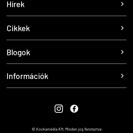
Hírek
chevron_right
Cikkek
chevron_right
Blogok
chevron_right
Információk
chevron_right
© Kockamédia Kft. Minden jog fenntartva