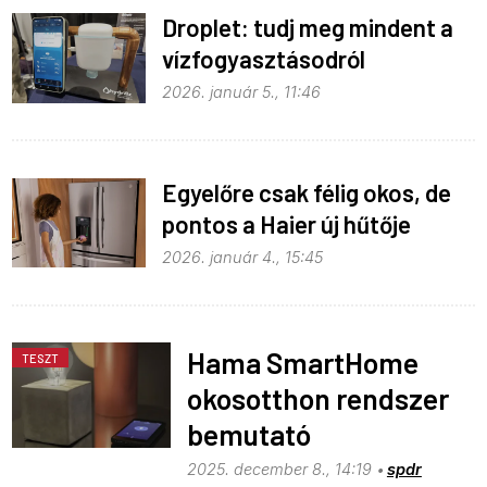
Droplet: tudj meg mindent a
vízfogyasztásodról
2026. január 5., 11:46
Egyelőre csak félig okos, de
pontos a Haier új hűtője
2026. január 4., 15:45
Hama SmartHome
TESZT
okosotthon rendszer
bemutató
2025. december 8., 14:19
spdr