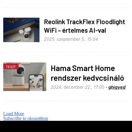
Reolink TrackFlex Floodlight
WiFi – értelmes AI-val
2025. szeptember 5., 15:34
Hama Smart Home
TESZT
rendszer kedvcsináló
2024. december 22., 17:00
ghigyed
Load More
Subscribe to okosotthon