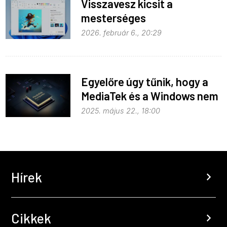
Visszavesz kicsit a
mesterséges
intelligenciából a Microsoft
2026. február 6., 20:29
Egyelőre úgy tűnik, hogy a
MediaTek és a Windows nem
lesznek barátok
2025. május 22., 18:00
Hírek
chevron_right
Cikkek
chevron_right