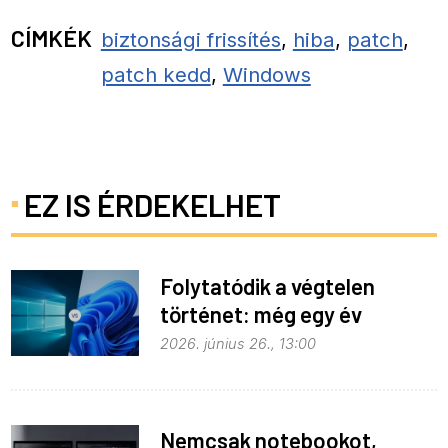
CÍMKÉK
biztonsági frissítés
,
hiba
,
patch
,
patch kedd
,
Windows
EZ IS ÉRDEKELHET
Folytatódik a végtelen
történet: még egy év
haladék a Windows 10-nek
2026. június 26., 13:00
Nemcsak notebookot,