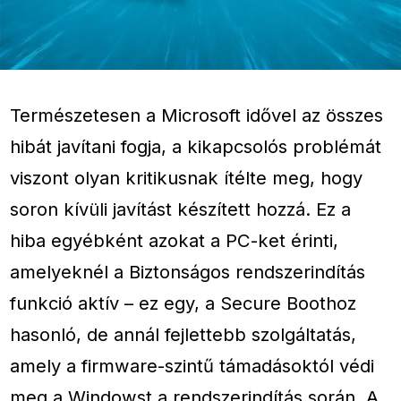
Természetesen a Microsoft idővel az összes
hibát javítani fogja, a kikapcsolós problémát
viszont olyan kritikusnak ítélte meg, hogy
soron kívüli javítást készített hozzá. Ez a
hiba egyébként azokat a PC-ket érinti,
amelyeknél a Biztonságos rendszerindítás
funkció aktív – ez egy, a Secure Boothoz
hasonló, de annál fejlettebb szolgáltatás,
amely a firmware-szintű támadásoktól védi
meg a Windowst a rendszerindítás során. A