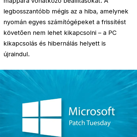
mappára vonatkozó beállításokat. A
legbosszantóbb mégis az a hiba, amelynek
nyomán egyes számítógépeket a frissítést
követően nem lehet kikapcsolni – a PC
kikapcsolás és hibernálás helyett is
újraindul.