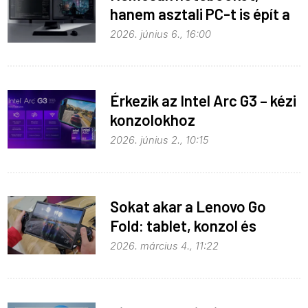
hanem asztali PC-t is épít a
Microsoft az RTX Spark köré
2026. június 6., 16:00
Érkezik az Intel Arc G3 – kézi
konzolokhoz
2026. június 2., 10:15
Sokat akar a Lenovo Go
Fold: tablet, konzol és
notebook egyben
2026. március 4., 11:22