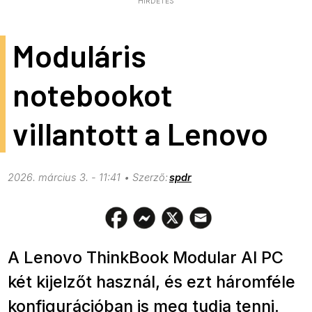
HIRDETÉS
Moduláris
notebookot
villantott a Lenovo
2026. március 3. - 11:41
spdr
A Lenovo ThinkBook Modular AI PC
két kijelzőt használ, és ezt háromféle
konfigurációban is meg tudja tenni.