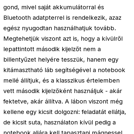
gond, mivel saját akkumulátorral és
Bluetooth adatpterrel is rendelkezik, azaz
egész nyugodtan használhatjuk tovább.
Megtehetjük viszont azt is, hogy a kívülről
lepattintott második kijelzőt nem a
billentyűzet helyére tesszük, hanem egy
kitámasztható láb segítségével a notebook
mellé állítjuk, és a klasszikus értelemben
vett második kijelzőként használjuk - akár
fektetve, akár állítva. A lábon viszont még
kellene egy kicsit dolgozni: feladatát ellátja,
de kicsit suta, használaton kívül pedig a
notebook aljára kell tapasztani mágnessel,