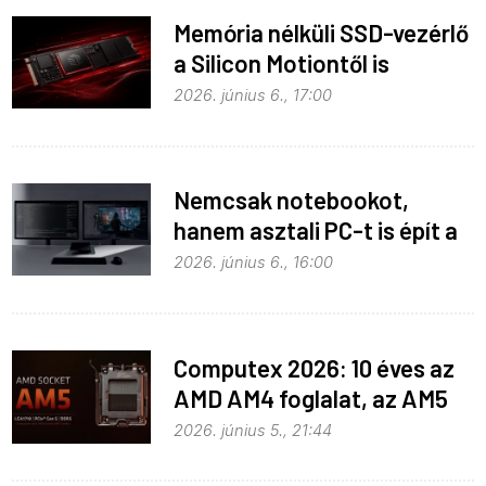
Memória nélküli SSD-vezérlő
a Silicon Motiontől is
2026. június 6., 17:00
Nemcsak notebookot,
hanem asztali PC-t is épít a
Microsoft az RTX Spark köré
2026. június 6., 16:00
Computex 2026: 10 éves az
AMD AM4 foglalat, az AM5
pedig még három évig
2026. június 5., 21:44
biztosan marad