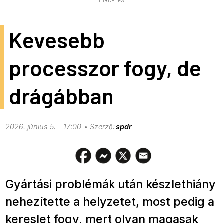
HIRDETÉS
Kevesebb
processzor fogy, de
drágábban
2026. június 5. - 17:00
spdr
Gyártási problémák után készlethiány
nehezítette a helyzetet, most pedig a
kereslet fogy, mert olyan magasak