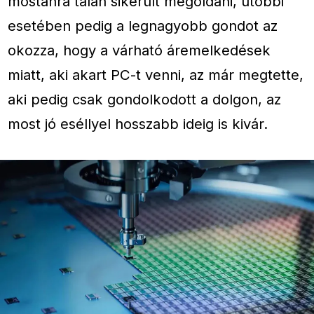
mostanra talán sikerült megoldani, utóbbi
esetében pedig a legnagyobb gondot az
okozza, hogy a várható áremelkedések
miatt, aki akart PC-t venni, az már megtette,
aki pedig csak gondolkodott a dolgon, az
most jó eséllyel hosszabb ideig is kivár.