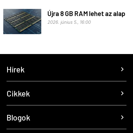
Újra 8 GB RAM lehet az alap
2026. június 5., 16:00
Hírek
chevron_right
Cikkek
chevron_right
Blogok
chevron_right