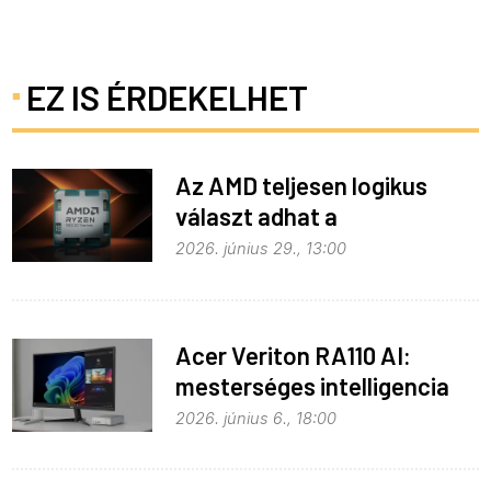
EZ IS ÉRDEKELHET
Az AMD teljesen logikus
választ adhat a
memóriaválságra
2026. június 29., 13:00
Acer Veriton RA110 AI:
mesterséges intelligencia
helyben
2026. június 6., 18:00