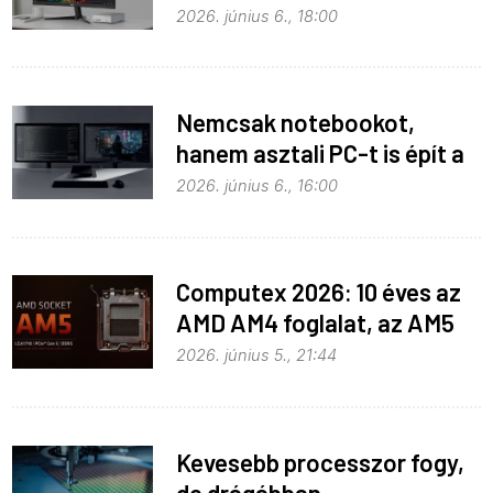
helyben
2026. június 6., 18:00
Nemcsak notebookot,
hanem asztali PC-t is épít a
Microsoft az RTX Spark köré
2026. június 6., 16:00
Computex 2026: 10 éves az
AMD AM4 foglalat, az AM5
pedig még három évig
2026. június 5., 21:44
biztosan marad
Kevesebb processzor fogy,
de drágábban