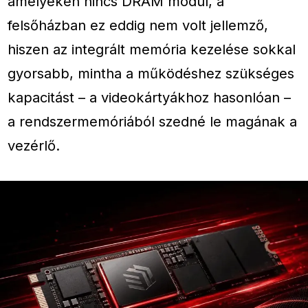
amelyeken nincs DRAM modul, a
felsőházban ez eddig nem volt jellemző,
hiszen az integrált memória kezelése sokkal
gyorsabb, mintha a működéshez szükséges
kapacitást – a videokártyákhoz hasonlóan –
a rendszermemóriából szedné le magának a
vezérlő.