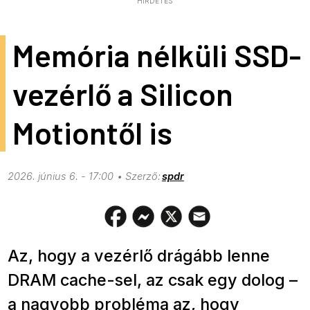
HIRDETÉS
Memória nélküli SSD-
vezérlő a Silicon
Motiontől is
2026. június 6. - 17:00
spdr
Az, hogy a vezérlő drágább lenne
DRAM cache-sel, az csak egy dolog –
a nagyobb probléma az, hogy