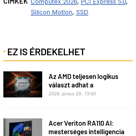
CÍMKÉK
Computex 2026
,
PCI Express 5.0
,
Silicon Motion
,
SSD
EZ IS ÉRDEKELHET
Az AMD teljesen logikus
választ adhat a
memóriaválságra
2026. június 29., 13:00
Acer Veriton RA110 AI:
mesterséges intelligencia