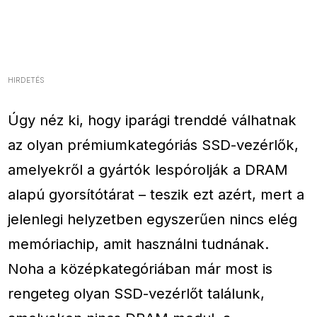
HIRDETÉS
Úgy néz ki, hogy iparági trenddé válhatnak
az olyan prémiumkategóriás SSD-vezérlők,
amelyekről a gyártók lespórolják a DRAM
alapú gyorsítótárat – teszik ezt azért, mert a
jelenlegi helyzetben egyszerűen nincs elég
memóriachip, amit használni tudnának.
Noha a középkategóriában már most is
rengeteg olyan SSD-vezérlőt találunk,