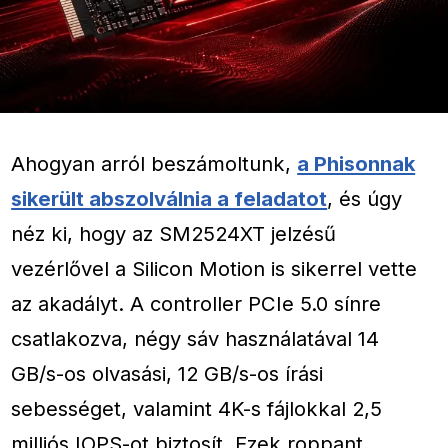
Ahogyan arról beszámoltunk,
a Phisonnak
sikerült abszolválnia a feladatot
, és úgy
néz ki, hogy az SM2524XT jelzésű
vezérlővel a Silicon Motion is sikerrel vette
az akadályt. A controller PCIe 5.0 sínre
csatlakozva, négy sáv használatával 14
GB/s-os olvasási, 12 GB/s-os írási
sebességet, valamint 4K-s fájlokkal 2,5
milliós IOPS-ot biztosít. Ezek roppant