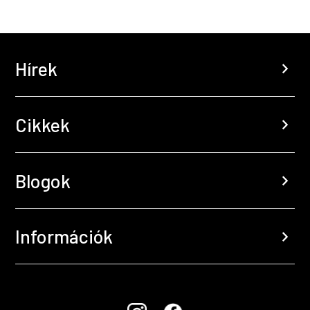
Hírek
chevron_right
Cikkek
chevron_right
Blogok
chevron_right
Információk
chevron_right