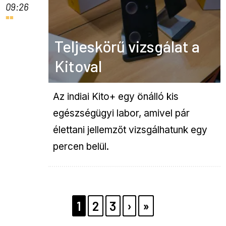
09:26
Teljeskörű vizsgálat a
Kitoval
Az indiai Kito+ egy önálló kis
egészségügyi labor, amivel pár
élettani jellemzőt vizsgálhatunk egy
percen belül.
Pagination
PAGE
1
PAGE
2
PAGE
3
KÖVETKEZŐ
›
UTOLSÓ
»
OLDAL
OLDAL