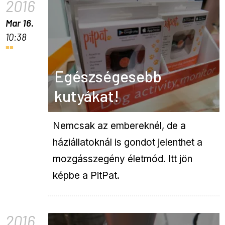
2016
Mar 16.
10:38
Egészségesebb
kutyákat!
Nemcsak az embereknél, de a
háziállatoknál is gondot jelenthet a
mozgásszegény életmód. Itt jön
képbe a PitPat.
2016