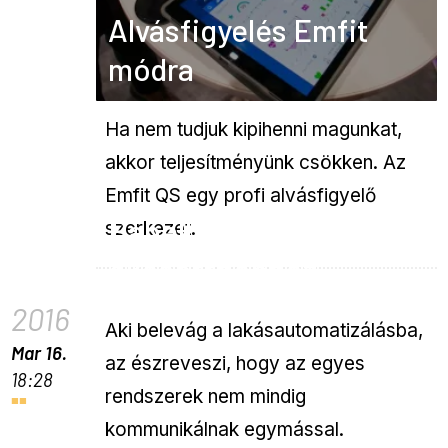
Alvásfigyelés Emfit
módra
Ha nem tudjuk kipihenni magunkat,
akkor teljesítményünk csökken. Az
Emfit QS egy profi alvásfigyelő
Bábelhal az
szerkezet.
okosotthonhoz
2016
Aki belevág a lakásautomatizálásba,
Mar 16.
az észreveszi, hogy az egyes
18:28
rendszerek nem mindig
kommunikálnak egymással.