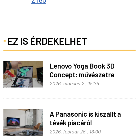
ZT60
EZ IS ÉRDEKELHET
Lenovo Yoga Book 3D
Concept: művészetre
fejlesztve
2026. március 2., 15:35
A Panasonic is kiszállt a
tévék piacáról
2026. február 26., 18:00