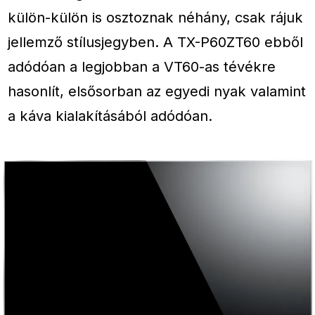
külön-külön is osztoznak néhány, csak rájuk
jellemző stílusjegyben. A TX-P60ZT60 ebből
adódóan a legjobban a VT60-as tévékre
hasonlít, elsősorban az egyedi nyak valamint
a káva kialakításából adódóan.