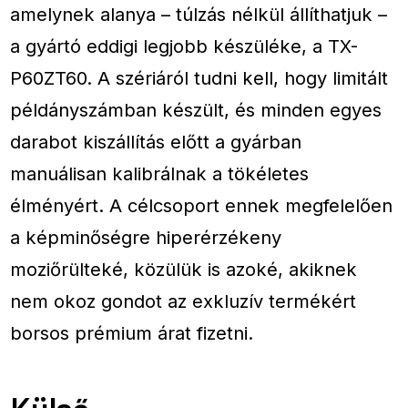
amelynek alanya – túlzás nélkül állíthatjuk –
a gyártó eddigi legjobb készüléke, a TX-
P60ZT60. A szériáról tudni kell, hogy limitált
példányszámban készült, és minden egyes
darabot kiszállítás előtt a gyárban
manuálisan kalibrálnak a tökéletes
élményért. A célcsoport ennek megfelelően
a képminőségre hiperérzékeny
moziőrülteké, közülük is azoké, akiknek
nem okoz gondot az exkluzív termékért
borsos prémium árat fizetni.