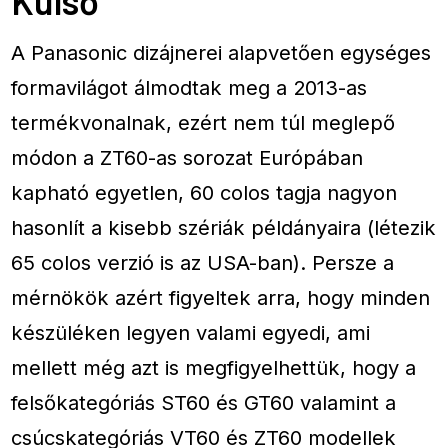
Külső
A Panasonic dizájnerei alapvetően egységes
formavilágot álmodtak meg a 2013-as
termékvonalnak, ezért nem túl meglepő
módon a ZT60-as sorozat Európában
kapható egyetlen, 60 colos tagja nagyon
hasonlít a kisebb szériák példányaira (létezik
65 colos verzió is az USA-ban). Persze a
mérnökök azért figyeltek arra, hogy minden
készüléken legyen valami egyedi, ami
mellett még azt is megfigyelhettük, hogy a
felsőkategóriás ST60 és GT60 valamint a
csúcskategóriás VT60 és ZT60 modellek