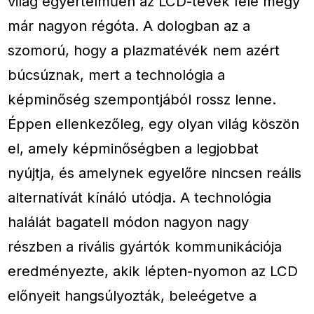
világ egyértelműen az LCD-tévék felé megy
már nagyon régóta. A dologban az a
szomorú, hogy a plazmatévék nem azért
búcsúznak, mert a technológia a
képminőség szempontjából rossz lenne.
Éppen ellenkezőleg, egy olyan világ köszön
el, amely képminőségben a legjobbat
nyújtja, és amelynek egyelőre nincsen reális
alternatívát kínáló utódja. A technológia
halálát bagatell módon nagyon nagy
részben a rivális gyártók kommunikációja
eredményezte, akik lépten-nyomon az LCD
előnyeit hangsúlyozták, beleégetve a