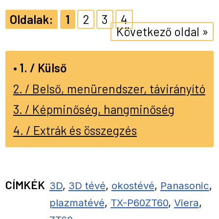
1
2
3
4
Következő oldal »
1. / Külső
2. / Belső, menürendszer, távirányító
3. / Képminőség, hangminőség
4. / Extrák és összegzés
CÍMKÉK
3D
,
3D tévé
,
okostévé
,
Panasonic
,
plazmatévé
,
TX-P60ZT60
,
Viera
,