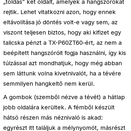
„toldás” két oldalt, amelyek a hangszórókat
rejtik. Lehet vitatkozni azon, hogy ennek
eltávolítása jó döntés volt-e vagy sem, az
viszont teljesen biztos, hogy aki kifizet egy
talicska pénzt a TX-P60ZT60-ért, az nem a
beépített hangszóróit fogja használni, így kis
túlzással azt mondhatjuk, hogy még abban
sem láttunk volna kivetnivalót, ha a tévére
semmilyen hangkeltő nem kerül.
A gombok (szemből nézve a tévét) a hátlap
jobb oldalára kerültek. A fémből készült
hátsó részen más néznivaló is akad:
egyrészt itt találjuk a mélynyomót, másrészt