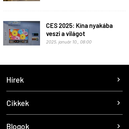
CES 2025: Kína nyakába
veszi a világot
2025. január 10., 08:00
Hírek
chevron_right
Cikkek
chevron_right
Blogok
chevron_right