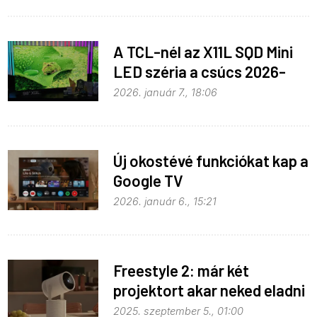
A TCL-nél az X11L SQD Mini
LED széria a csúcs 2026-
ban
2026. január 7., 18:06
Új okostévé funkciókat kap a
Google TV
2026. január 6., 15:21
Freestyle 2: már két
projektort akar neked eladni
a Samsung
2025. szeptember 5., 01:00