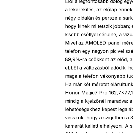
Elöl a legfontosabb dolog egy
a lekerekítés, az előlap enne
négy oldalán és persze a sarko
hogy kinek mi tetszik jobban;
kisebb eséllyel sérülne, a viz
Mivel az AMOLED-panel mérete
telefon egy nagyon picivel szél
89,9%-ra csökkent az előd, a
ebből a változásból adódik, h
maga a telefon vékonyabb tud
Ha már két méretet elárultunk, 
Honor Magic7 Pro 162,7×77,
mindig a kijelzőnél maradva: 
lehetőségekhez képest legalá
vesszük, hogy a szigetben a 
kamerát kellett elhelyezni. A 