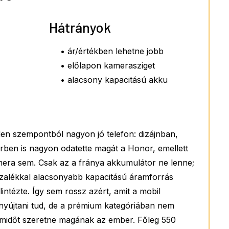
Hátrányok
• ár/értékben lehetne jobb
• előlapon kamerasziget
• alacsony kapacitású akku
n szempontból nagyon jó telefon: dizájnban,
erben is nagyon odatette magát a Honor, emellett
mera sem. Csak az a fránya akkumulátor ne lenne;
zalékkal alacsonyabb kapacitású áramforrás
lintézte. Így sem rossz azért, amit a mobil
 nyújtani tud, de a prémium kategóriában nem
emidőt szeretne magának az ember. Főleg 550