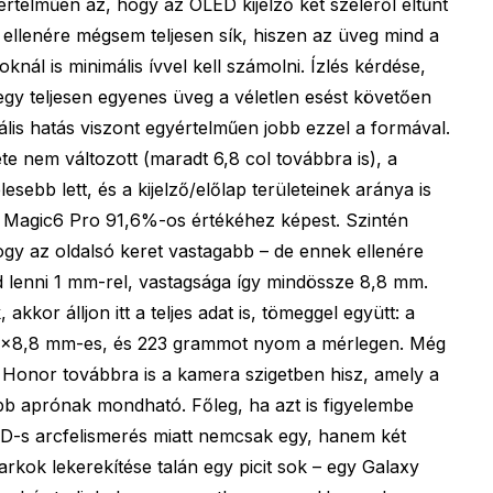
értelműen az, hogy az OLED kijelző két széléről eltűnt
k ellenére mégsem teljesen sík, hiszen az üveg mind a
knál is minimális ívvel kell számolni. Ízlés kérdése,
 egy teljesen egyenes üveg a véletlen esést követően
uális hatás viszont egyértelműen jobb ezzel a formával.
 nem változott (maradt 6,8 col továbbra is), a
esebb lett, és a kijelző/előlap területeinek aránya is
 Magic6 Pro 91,6%-os értékéhez képest. Szintén
ogy az oldalsó keret vastagabb – de ennek ellenére
 lenni 1 mm-rel, vastagsága így mindössze 8,8 mm.
akkor álljon itt a teljes adat is, tömeggel együtt: a
1×8,8 mm-es, és 223 grammot nyom a mérlegen. Még
a Honor továbbra is a kamera szigetben hisz, amely a
bb aprónak mondható. Főleg, ha azt is figyelembe
3D-s arcfelismerés miatt nemcsak egy, hanem két
sarkok lekerekítése talán egy picit sok – egy Galaxy