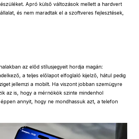
készüléket. Apró külső változások mellett a hardvert
állalat, és nem maradtak el a szoftveres fejlesztések,
lakban az előd stílusjegyeit hordja magán:
delkező, a teljes előlapot elfoglaló kijelző, hátul pedig
ziget jellemzi a mobilt. Ha viszont jobban szemügyre
szik az is, hogy a mérnökök szinte mindenhol
n; éppen annyit, hogy ne mondhassuk azt, a telefon