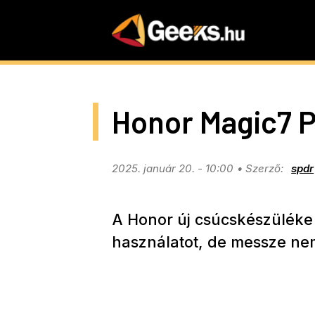
Skip
to
main
content
Honor Magic7 P
2025. január 20. - 10:00
spdr
A Honor új csúcskészüléke t
használatot, de messze ne