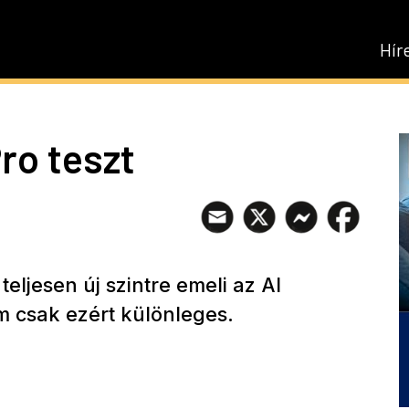
Hír
ro teszt
eljesen új szintre emeli az AI
m csak ezért különleges.