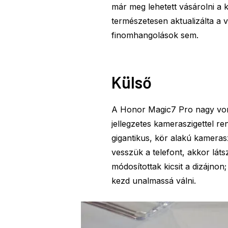
már meg lehetett vásárolni a 
természetesen aktualizálta a v
finomhangolások sem.
Külső
A Honor Magic7 Pro nagy vona
jellegzetes kameraszigettel ren
gigantikus, kör alakú kameras
vesszük a telefont, akkor lát
módosítottak kicsit a dizájno
kezd unalmassá válni.