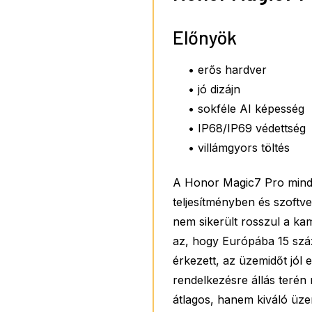
Előnyök
• erős hardver
• jó dizájn
• sokféle AI képesség
• IP68/IP69 védettség
• villámgyors töltés
A Honor Magic7 Pro minde
teljesítményben és szoftv
nem sikerült rosszul a ka
az, hogy Európába 15 szá
érkezett, az üzemidőt jól e
rendelkezésre állás terén
átlagos, hanem kiváló üz