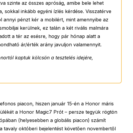
ítva szinte az összes apróság, amibe bele lehet
ba, sokkal inkább egyéni ízlés kérdése. Visszatérve
l annyi pénzt kér a mobilért, mint amennyibe az
obiljai kerülnek, ez talán a két rivális malmára
t adott a tér az esésre, hogy pár hónap alatt a
mondható ár/érték arány javuljon valamennyit.
ortól kaptuk kölcsön a tesztelés idejére,
lefonos piacon, hiszen január 15-én a Honor máris
ülékét a Honor Magic7 Prót – persze tegyük rögtön
ópában (helyesebben a globális piacon) számít
a tavaly októberi bejelentést követően novembertől