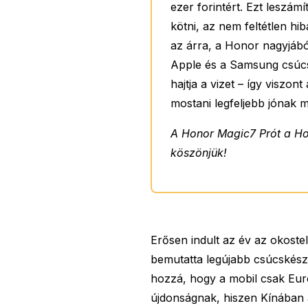
ezer forintért. Ezt leszám
kötni, az nem feltétlen hi
az árra, a Honor nagyjábó
Apple és a Samsung csúcsm
hajtja a vizet – így viszon
mostani legfeljebb jónak 
A Honor Magic7 Prót a Hon
köszönjük!
Erősen indult az év az okoste
bemutatta legújabb csúcskész
hozzá, hogy a mobil csak Eur
újdonságnak, hiszen Kínában 