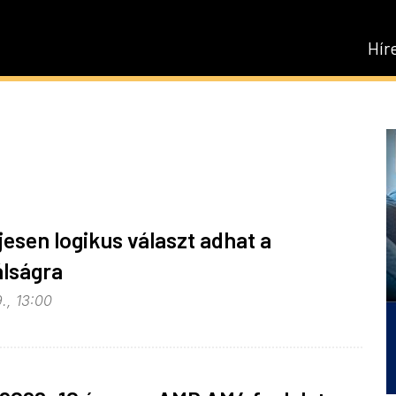
Hír
jesen logikus választ adhat a
lságra
., 13:00