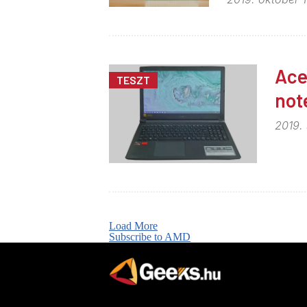
Ace
TESZT
not
2019.
Load More
Subscribe to AMD