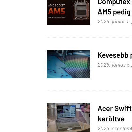
Computex 2
AM5 pedig
2026. június 5.
Kevesebb 
2026. június 5.
Acer Swift 
karöltve
2025. szeptemb