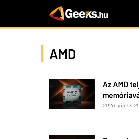
Skip
to
main
content
AMD
Az AMD tel
memóriavá
2026. június 29