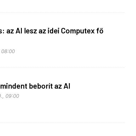
: az AI lesz az idei Computex fő
, 08:00
mindent beborít az AI
0., 09:00