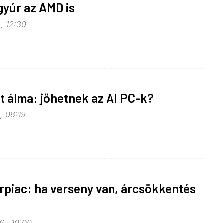
gyúr az AMD is
, 12:30
t álma: jöhetnek az AI PC-k?
, 08:19
piac: ha verseny van, árcsökkentés
6., 10:00