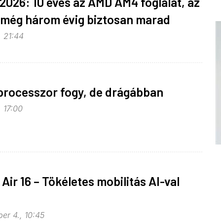
026: 10 éves az AMD AM4 foglalat, az
 még három évig biztosan marad
, 21:44
processzor fogy, de drágábban
, 17:00
Air 16 – Tökéletes mobilitás AI-val
er 4., 10:45