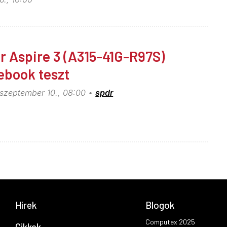
r Aspire 3 (A315-41G-R97S)
ebook teszt
 szeptember 10., 08:00
spdr
Hírek
Blogok
Computex 2025
Cikkek